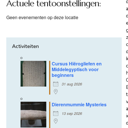
Actuele tentoonstellingen:
a
d
Geen evenementen op deze locatie
z
Activiteiten
Cursus Hiërogliefen en
Middelegyptisch voor
beginners
31 aug 2026
Dierenmummie Mysteries
13 sep 2026
d