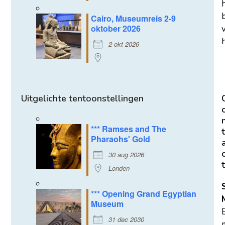
Cairo, Museumreis 2-9
oktober 2026
h
2 okt 2026
Uitgelichte tentoonstellingen
*** Ramses and The
t
Pharaohs' Gold
30 aug 2026
t
Londen
*** Opening Grand Egyptian
Museum
31 dec 2030
m