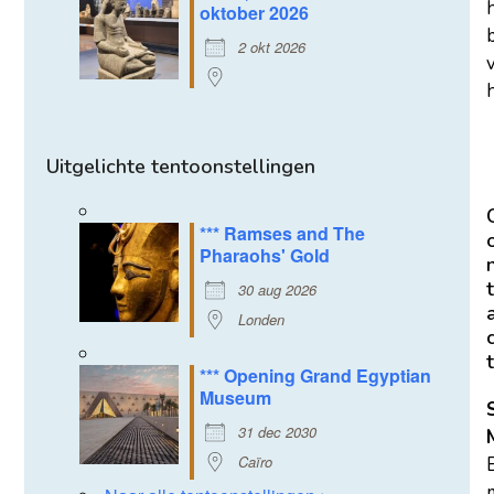
oktober 2026
2 okt 2026
h
Uitgelichte tentoonstellingen
*** Ramses and The
Pharaohs' Gold
t
30 aug 2026
Londen
t
*** Opening Grand Egyptian
Museum
31 dec 2030
Caïro
m