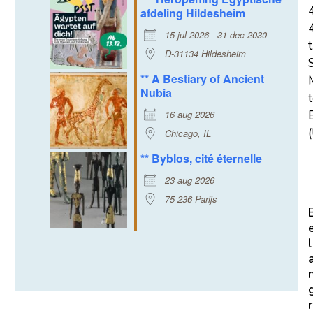
afdeling Hildesheim
15 jul 2026 - 31 dec 2030
t
D-31134 Hildesheim
** A Bestiary of Ancient
Nubia
16 aug 2026
E
(
Chicago, IL
** Byblos, cité éternelle
23 aug 2026
75 236 Parijs
l
r