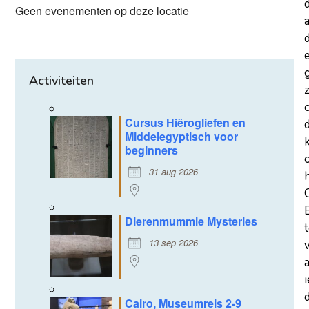
Geen evenementen op deze locatie
a
d
Activiteiten
z
Cursus Hiërogliefen en
Middelegyptisch voor
beginners
31 aug 2026
Dierenmummie Mysteries
13 sep 2026
d
Cairo, Museumreis 2-9