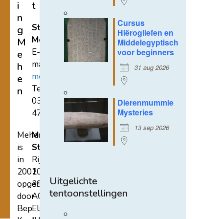
i
t
n
Cursus
Stichting
g
Hiërogliefen en
Mehen
M
Middelegyptisch
E-
voor beginners
e
mail:
h
31 aug 2026
mehen@hetnet.nl
e
Tel.:
n
0318-
Dierenmummie
Mysteries
471689
13 sep 2026
Mehen
Mehen
is
Studiecentrum
in
Rijksstraatweg
2002
107A
Uitgelichte
opgericht
3921
tentoonstellingen
door
AC
Bep
Elst