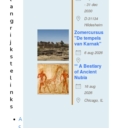
- 31 dec
a
2030
n
D-31134
g
Hildesheim
r
Zomercursus
i
"De tempels
j
van Karnak"
k
6 aug 2026
s
t
** A Bestiary
e
of Ancient
Nubia
l
i
16 aug
n
2026
k
Chicago, IL
s
A
c