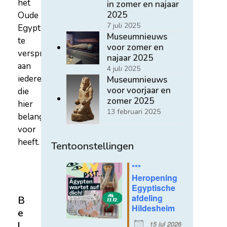
het
in zomer en najaar
2025
Oude
7 juli 2025
Egypte
Museumnieuws
te
voor zomer en
verspreiden
najaar 2025
aan
4 juli 2025
iedereen
Museumnieuws
voor voorjaar en
die
zomer 2025
hier
13 februari 2025
belangstelling
voor
heeft.
Tentoonstellingen
***
Heropening
Egyptische
afdeling
B
Hildesheim
e
15 jul 2026
l