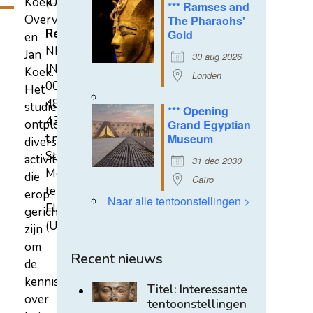
Koek-
(U)
*** Ramses and
Overvest
The Pharaohs'
Rekeningnummer
Gold
en
NL31
Jan
30 aug 2026
INGB
Koek.
Londen
0007
Het
4852
studiecentrum
*** Opening
43
ontplooit
Grand Egyptian
t.n.v.
Museum
diverse
Stichting
activiteiten
31 dec 2030
Mehen
die
Caïro
te
erop
Naar alle tentoonstellingen >
Elst
gericht
(U)
zijn
om
Recent nieuws
de
kennis
Titel: Interessante
over
tentoonstellingen