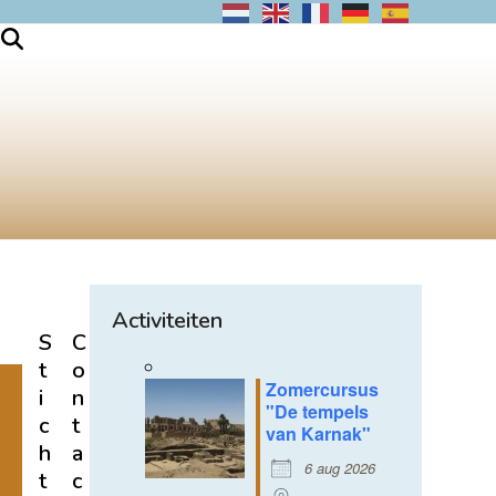
Activiteiten
S
C
t
o
Zomercursus
i
n
"De tempels
c
t
van Karnak"
h
a
6 aug 2026
t
c