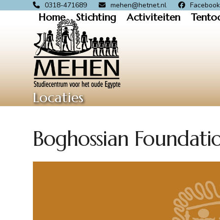
Skip
0318-471689
mehen@hetnet.nl
Faceboo
Home
Stichting
Activiteiten
Tento
to
content
Locaties
Boghossian Foundati