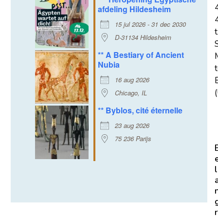
afdeling Hildesheim
15 jul 2026 - 31 dec 2030
t
D-31134 Hildesheim
** A Bestiary of Ancient
Nubia
16 aug 2026
E
(
Chicago, IL
** Byblos, cité éternelle
23 aug 2026
75 236 Parijs
l
r