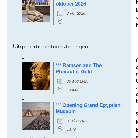
oktober 2026
2 okt 2026
h
Uitgelichte tentoonstellingen
*** Ramses and The
Pharaohs' Gold
t
30 aug 2026
Londen
t
*** Opening Grand Egyptian
Museum
31 dec 2030
Caïro
m