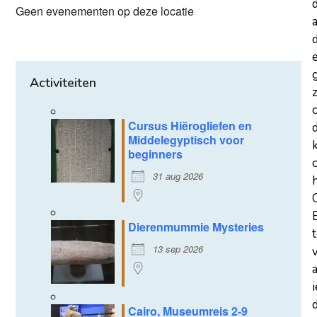
Geen evenementen op deze locatie
a
d
Activiteiten
z
Cursus Hiërogliefen en
Middelegyptisch voor
beginners
31 aug 2026
Dierenmummie Mysteries
13 sep 2026
d
Cairo, Museumreis 2-9