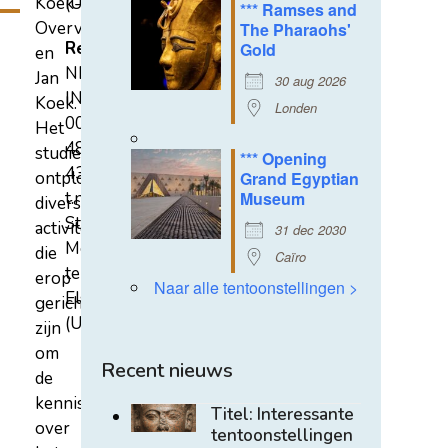
Koek-
(U)
*** Ramses and
Overvest
The Pharaohs'
Rekeningnummer
Gold
en
NL31
Jan
30 aug 2026
INGB
Koek.
Londen
0007
Het
4852
studiecentrum
*** Opening
43
ontplooit
Grand Egyptian
t.n.v.
Museum
diverse
Stichting
activiteiten
31 dec 2030
Mehen
die
Caïro
te
erop
Naar alle tentoonstellingen >
Elst
gericht
(U)
zijn
om
Recent nieuws
de
kennis
Titel: Interessante
over
tentoonstellingen