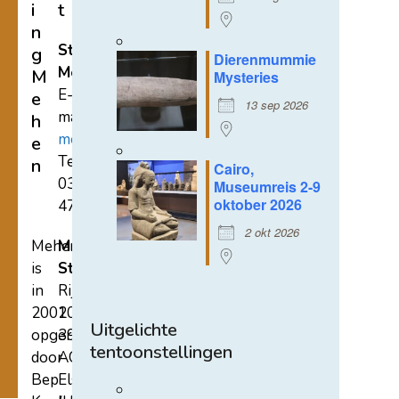
i
t
n
Stichting
g
Dierenmummie
Mehen
M
Mysteries
E-
e
13 sep 2026
mail:
h
mehen@hetnet.nl
e
Tel.:
n
Cairo,
0318-
Museumreis 2-9
oktober 2026
471689
2 okt 2026
Mehen
Mehen
is
Studiecentrum
in
Rijksstraatweg
2002
107A
Uitgelichte
opgericht
3921
tentoonstellingen
door
AC
Bep
Elst