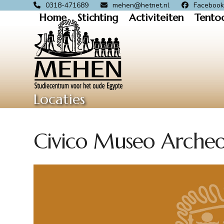
Skip
0318-471689
mehen@hetnet.nl
Faceboo
Home
Stichting
Activiteiten
Tento
to
content
Locaties
Civico Museo Archeo