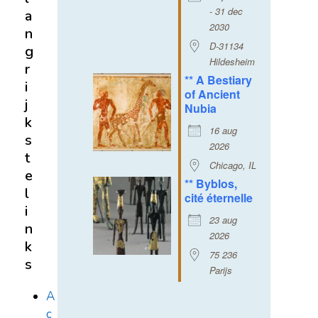
- 31 dec
a
2030
n
D-31134
g
Hildesheim
r
** A Bestiary
i
of Ancient
j
Nubia
k
16 aug
s
2026
t
Chicago, IL
e
** Byblos,
l
cité éternelle
i
23 aug
n
2026
k
75 236
s
Parijs
A
c