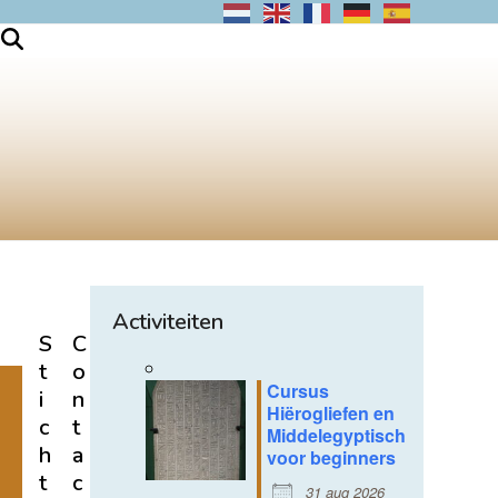
Activiteiten
S
C
t
o
Cursus
i
n
Hiërogliefen en
c
t
Middelegyptisch
h
a
voor beginners
t
c
31 aug 2026