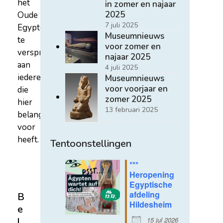
het
in zomer en najaar
2025
Oude
7 juli 2025
Egypte
Museumnieuws
te
voor zomer en
verspreiden
najaar 2025
aan
4 juli 2025
iedereen
Museumnieuws
voor voorjaar en
die
zomer 2025
hier
13 februari 2025
belangstelling
voor
heeft.
Tentoonstellingen
***
Heropening
Egyptische
afdeling
B
Hildesheim
e
15 jul 2026
l