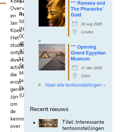
Koek-
(U)
*** Ramses and
Overvest
The Pharaohs'
Rekeningnummer
Gold
en
NL31
Jan
30 aug 2026
INGB
Koek.
Londen
0007
Het
4852
studiecentrum
*** Opening
43
ontplooit
Grand Egyptian
t.n.v.
Museum
diverse
Stichting
activiteiten
31 dec 2030
Mehen
die
Caïro
te
erop
Naar alle tentoonstellingen >
Elst
gericht
(U)
zijn
om
Recent nieuws
de
kennis
Titel: Interessante
over
tentoonstellingen