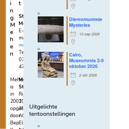
i
t
n
Stichting
g
Dierenmummie
Mehen
M
Mysteries
E-
e
13 sep 2026
mail:
h
mehen@hetnet.nl
e
Tel.:
n
Cairo,
0318-
Museumreis 2-9
oktober 2026
471689
2 okt 2026
Mehen
Mehen
is
Studiecentrum
in
Rijksstraatweg
2002
107A
Uitgelichte
opgericht
3921
tentoonstellingen
door
AC
Bep
Elst