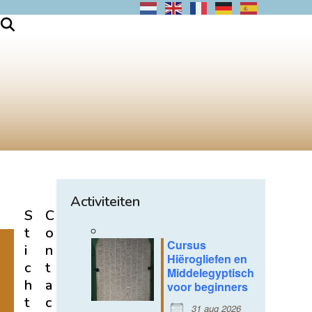
Activiteiten
S
C
t
o
Cursus
i
n
Hiërogliefen en
c
t
Middelegyptisch
h
a
voor beginners
t
c
31 aug 2026