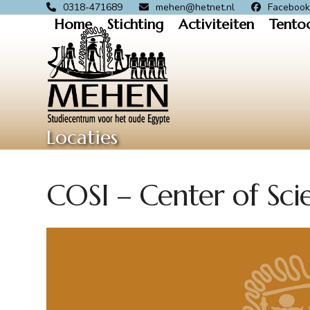
Skip
0318-471689
mehen@hetnet.nl
Faceboo
Home
Stichting
Activiteiten
Tento
to
content
Locaties
COSI – Center of Sci