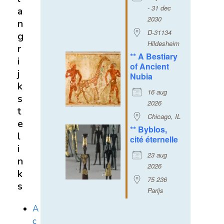
- 31 dec
a
2030
n
D-31134
g
Hildesheim
r
** A Bestiary
i
of Ancient
j
Nubia
k
16 aug
s
2026
t
Chicago, IL
e
** Byblos,
l
cité éternelle
i
23 aug
n
2026
k
75 236
s
Parijs
A
c