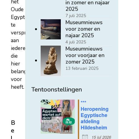
het
in zomer en najaar
2025
Oude
7 juli 2025
Egypte
Museumnieuws
te
voor zomer en
verspreiden
najaar 2025
aan
4 juli 2025
iedereen
Museumnieuws
voor voorjaar en
die
zomer 2025
hier
13 februari 2025
belangstelling
voor
heeft.
Tentoonstellingen
***
Heropening
Egyptische
afdeling
B
Hildesheim
e
15 jul 2026
l