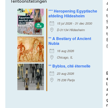
Tentoonstellingen
*** Heropening Egyptische
afdeling Hildesheim
t
15 jul 2026 - 31 dec 2030
D-31134 Hildesheim
** A Bestiary of Ancient
E
Nubia
(
16 aug 2026
Chicago, IL
** Byblos, cité éternelle
23 aug 2026
75 236 Parijs
l
r