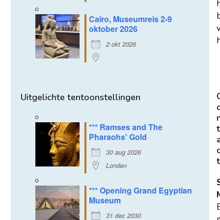
Cairo, Museumreis 2-9
oktober 2026
h
2 okt 2026
Uitgelichte tentoonstellingen
*** Ramses and The
t
Pharaohs' Gold
30 aug 2026
t
Londen
*** Opening Grand Egyptian
Museum
31 dec 2030
m