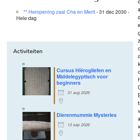
a
** Heropening zaal Cha en Merit
- 31 dec 2030 -
d
Hele dag
z
Activiteiten
Cursus Hiërogliefen en
Middelegyptisch voor
beginners
31 aug 2026
Dierenmummie Mysteries
13 sep 2026
d