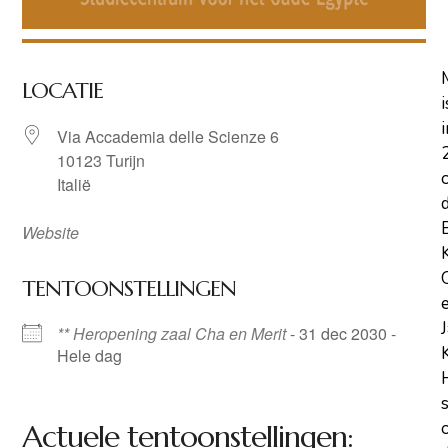
LOCATIE
i
i
Via Accademia delle Scienze 6
10123 Turijn
Italië
Website
TENTOONSTELLINGEN
** Heropening zaal Cha en Merit
- 31 dec 2030 -
Hele dag
Actuele tentoonstellingen: