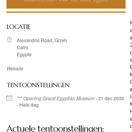
LOCATIE
i
i
Alexandria Road, Gizeh
Caïro
Egypte
Website
TENTOONSTELLINGEN
*** Opening Grand Egyptian Museum
- 31 dec 2030
- Hele dag
Actuele tentoonstellingen: