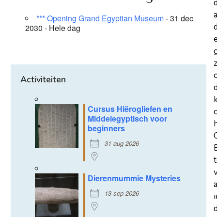
a
*** Opening Grand Egyptian Museum
- 31 dec
d
2030 - Hele dag
z
Activiteiten
Cursus Hiërogliefen en
Middelegyptisch voor
beginners
31 aug 2026
Dierenmummie Mysteries
13 sep 2026
d