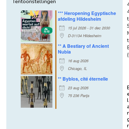
Tentoonstellingen
*** Heropening Egyptische
afdeling Hildesheim
t
15 jul 2026 - 31 dec 2030
D-31134 Hildesheim
** A Bestiary of Ancient
E
Nubia
(
16 aug 2026
Chicago, IL
** Byblos, cité éternelle
23 aug 2026
75 236 Parijs
l
r