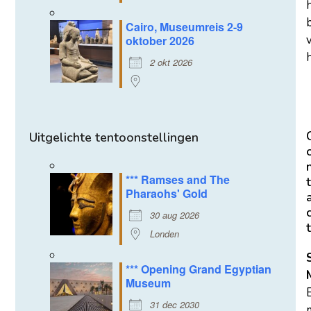
Cairo, Museumreis 2-9
oktober 2026
h
2 okt 2026
Uitgelichte tentoonstellingen
*** Ramses and The
t
Pharaohs' Gold
30 aug 2026
t
Londen
*** Opening Grand Egyptian
Museum
31 dec 2030
m