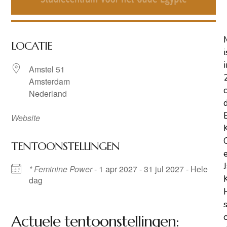
LOCATIE
i
i
Amstel 51
Amsterdam
Nederland
Website
TENTOONSTELLINGEN
* Feminine Power
- 1 apr 2027 - 31 jul 2027 - Hele
dag
Actuele tentoonstellingen: