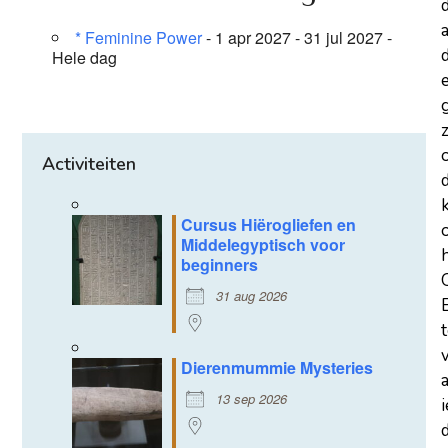
a
* Feminine Power
- 1 apr 2027 - 31 jul 2027 -
d
Hele dag
z
Activiteiten
Cursus Hiërogliefen en
Middelegyptisch voor
beginners
31 aug 2026
Dierenmummie Mysteries
13 sep 2026
d