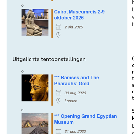
Cairo, Museumreis 2-9
oktober 2026
h
2 okt 2026
Uitgelichte tentoonstellingen
*** Ramses and The
t
Pharaohs' Gold
30 aug 2026
t
Londen
*** Opening Grand Egyptian
Museum
31 dec 2030
m