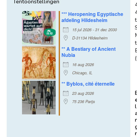
Tentoonstellingen
*** Heropening Egyptische
afdeling Hildesheim
t
15 jul 2026 - 31 dec 2030
D-31134 Hildesheim
** A Bestiary of Ancient
E
Nubia
(
16 aug 2026
Chicago, IL
** Byblos, cité éternelle
23 aug 2026
75 236 Parijs
l
r