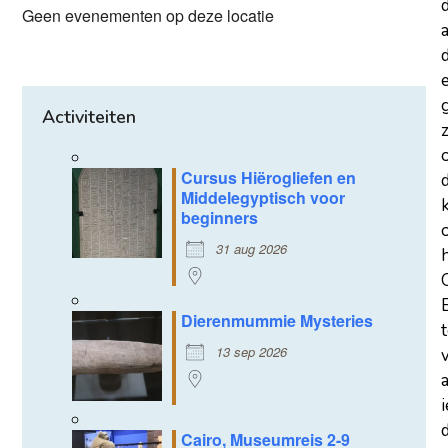
Geen evenementen op deze locatie
a
d
Activiteiten
z
Cursus Hiërogliefen en
Middelegyptisch voor
beginners
31 aug 2026
Dierenmummie Mysteries
13 sep 2026
d
Cairo, Museumreis 2-9