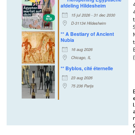
afdeling Hildesheim
15 jul 2026 - 31 dec 2030
t
D-31134 Hildesheim
** A Bestiary of Ancient
Nubia
16 aug 2026
E
(
Chicago, IL
** Byblos, cité éternelle
23 aug 2026
75 236 Parijs
l
r