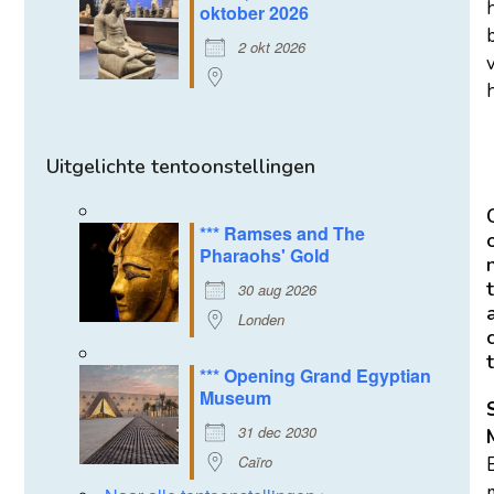
oktober 2026
2 okt 2026
h
Uitgelichte tentoonstellingen
*** Ramses and The
Pharaohs' Gold
t
30 aug 2026
Londen
t
*** Opening Grand Egyptian
Museum
31 dec 2030
Caïro
m