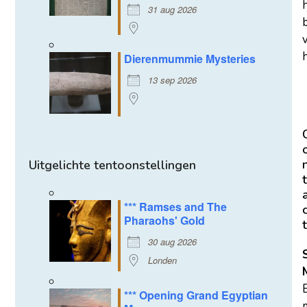
31 aug 2026
h
Dierenmummie Mysteries
13 sep 2026
Uitgelichte tentoonstellingen
t
*** Ramses and The
Pharaohs' Gold
t
30 aug 2026
Londen
*** Opening Grand Egyptian
m