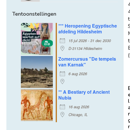
Tentoonstellingen
t
*** Heropening Egyptische
afdeling Hildesheim
15 jul 2026 - 31 dec 2030
E
D-31134 Hildesheim
(
Zomercursus "De tempels
van Karnak"
6 aug 2026
** A Bestiary of Ancient
Nubia
l
16 aug 2026
Chicago, IL
r