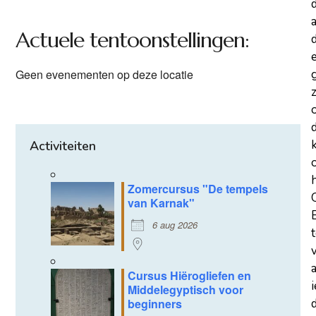
a
Actuele tentoonstellingen:
d
Geen evenementen op deze locatie
z
Activiteiten
Zomercursus "De tempels
van Karnak"
6 aug 2026
Cursus Hiërogliefen en
Middelegyptisch voor
d
beginners