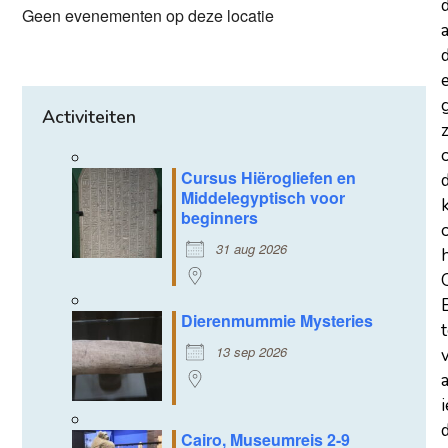
Geen evenementen op deze locatie
a
d
Activiteiten
z
Cursus Hiërogliefen en
Middelegyptisch voor
beginners
31 aug 2026
Dierenmummie Mysteries
13 sep 2026
d
Cairo, Museumreis 2-9