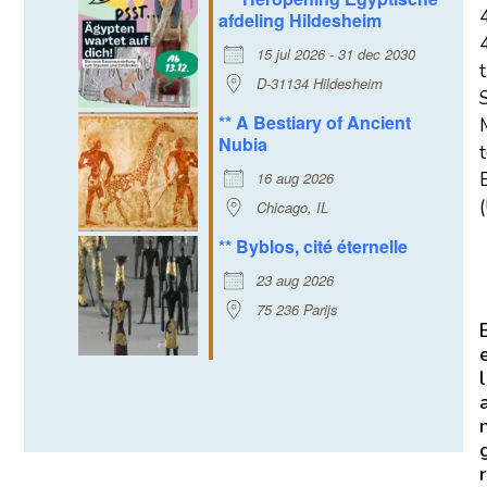
afdeling Hildesheim
15 jul 2026 - 31 dec 2030
t
D-31134 Hildesheim
** A Bestiary of Ancient
Nubia
16 aug 2026
E
(
Chicago, IL
** Byblos, cité éternelle
23 aug 2026
75 236 Parijs
l
r