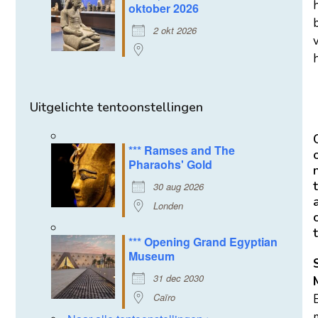
oktober 2026
2 okt 2026
h
Uitgelichte tentoonstellingen
*** Ramses and The
Pharaohs' Gold
t
30 aug 2026
Londen
t
*** Opening Grand Egyptian
Museum
31 dec 2030
Caïro
m