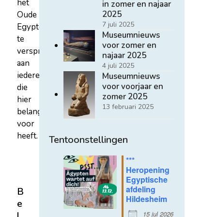
het
in zomer en najaar
2025
Oude
7 juli 2025
Egypte
Museumnieuws
te
voor zomer en
verspreiden
najaar 2025
aan
4 juli 2025
iedereen
Museumnieuws
voor voorjaar en
die
zomer 2025
hier
13 februari 2025
belangstelling
voor
heeft.
Tentoonstellingen
***
Heropening
Egyptische
afdeling
B
Hildesheim
e
15 jul 2026
l