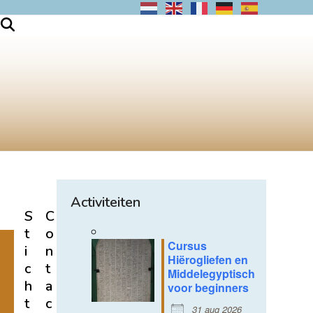
Activiteiten
S
C
t
o
Cursus
i
n
Hiërogliefen en
c
t
Middelegyptisch
h
a
voor beginners
t
c
31 aug 2026