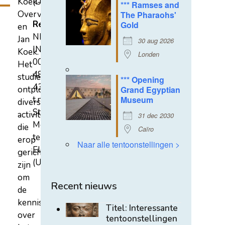
Koek-
(U)
*** Ramses and
Overvest
The Pharaohs'
Rekeningnummer
Gold
en
NL31
Jan
30 aug 2026
INGB
Koek.
Londen
0007
Het
4852
studiecentrum
*** Opening
43
ontplooit
Grand Egyptian
t.n.v.
Museum
diverse
Stichting
activiteiten
31 dec 2030
Mehen
die
Caïro
te
erop
Naar alle tentoonstellingen >
Elst
gericht
(U)
zijn
om
Recent nieuws
de
kennis
Titel: Interessante
over
tentoonstellingen