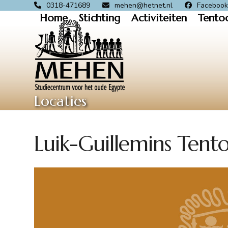
Skip
0318-471689
mehen@hetnet.nl
Faceboo
Home
Stichting
Activiteiten
Tento
to
content
Locaties
Luik-Guillemins Tento