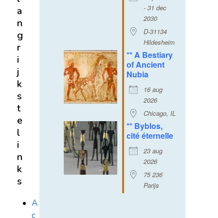
- 31 dec
a
2030
n
D-31134
g
Hildesheim
r
** A Bestiary
i
of Ancient
j
Nubia
k
16 aug
s
2026
t
Chicago, IL
e
** Byblos,
l
cité éternelle
i
23 aug
n
2026
k
75 236
s
Parijs
A
c