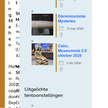
i
t
n
Stichting
g
Dierenmummie
Mehen
M
Mysteries
E-
e
13 sep 2026
mail:
h
mehen@hetnet.nl
e
Tel.:
n
Cairo,
0318-
Museumreis 2-9
oktober 2026
471689
2 okt 2026
Mehen
Mehen
is
Studiecentrum
in
Rijksstraatweg
2002
107A
Uitgelichte
opgericht
3921
tentoonstellingen
door
AC
Bep
Elst