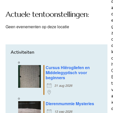
a
Actuele tentoonstellingen:
d
Geen evenementen op deze locatie
z
Activiteiten
Cursus Hiërogliefen en
Middelegyptisch voor
beginners
31 aug 2026
Dierenmummie Mysteries
d
13 sep 2026