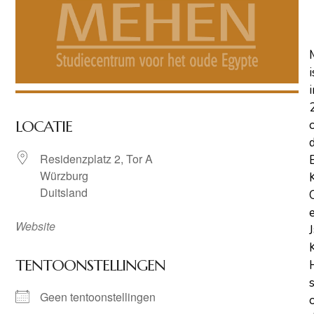
i
i
LOCATIE
Residenzplatz 2, Tor A
Würzburg
Duitsland
Website
TENTOONSTELLINGEN
Geen tentoonstellingen