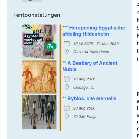
Tentoonstellingen
t
*** Heropening Egyptische
afdeling Hildesheim
15 jul 2026 - 31 dec 2030
E
D-31134 Hildesheim
(
** A Bestiary of Ancient
Nubia
16 aug 2026
Chicago, IL
** Byblos, cité éternelle
l
23 aug 2026
75 236 Parijs
r