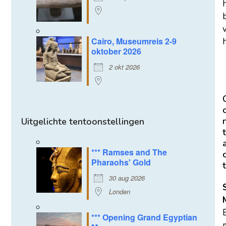
Cairo, Museumreis 2-9
h
oktober 2026
2 okt 2026
Uitgelichte tentoonstellingen
t
*** Ramses and The
Pharaohs' Gold
t
30 aug 2026
Londen
*** Opening Grand Egyptian
m