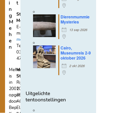
i
t
n
Stichting
g
Dierenmummie
Mehen
M
Mysteries
E-
e
13 sep 2026
mail:
h
mehen@hetnet.nl
e
Tel.:
n
Cairo,
0318-
Museumreis 2-9
oktober 2026
471689
2 okt 2026
Mehen
Mehen
is
Studiecentrum
in
Rijksstraatweg
2002
107A
Uitgelichte
opgericht
3921
tentoonstellingen
door
AC
Bep
Elst