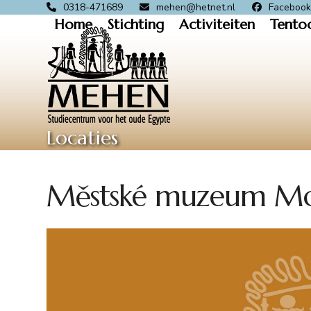
Skip
0318-471689
mehen@hetnet.nl
Faceboo
Home
Stichting
Activiteiten
Tento
to
content
Locaties
Městské muzeum Mo