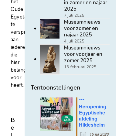
het
in zomer en najaar
2025
Oude
7 juli 2025
Egypte
Museumnieuws
te
voor zomer en
verspreiden
najaar 2025
aan
4 juli 2025
iedereen
Museumnieuws
voor voorjaar en
die
zomer 2025
hier
13 februari 2025
belangstelling
voor
heeft.
Tentoonstellingen
***
Heropening
Egyptische
afdeling
B
Hildesheim
e
15 jul 2026
l