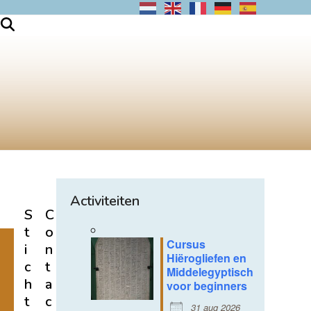
Activiteiten
S
C
t
o
Cursus
i
n
Hiërogliefen en
c
t
Middelegyptisch
h
a
voor beginners
t
c
31 aug 2026