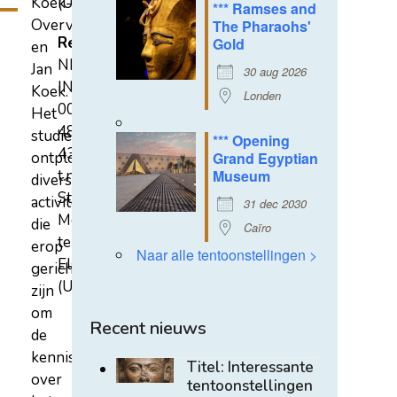
Koek-
(U)
*** Ramses and
Overvest
The Pharaohs'
Rekeningnummer
Gold
en
NL31
Jan
30 aug 2026
INGB
Koek.
Londen
0007
Het
4852
studiecentrum
*** Opening
43
ontplooit
Grand Egyptian
t.n.v.
Museum
diverse
Stichting
activiteiten
31 dec 2030
Mehen
die
Caïro
te
erop
Naar alle tentoonstellingen >
Elst
gericht
(U)
zijn
om
Recent nieuws
de
kennis
Titel: Interessante
over
tentoonstellingen