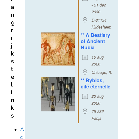
- 31 dec
a
2030
n
D-31134
g
Hildesheim
r
** A Bestiary
i
of Ancient
j
Nubia
k
16 aug
s
2026
t
Chicago, IL
e
** Byblos,
l
cité éternelle
i
23 aug
n
2026
k
75 236
s
Parijs
A
c