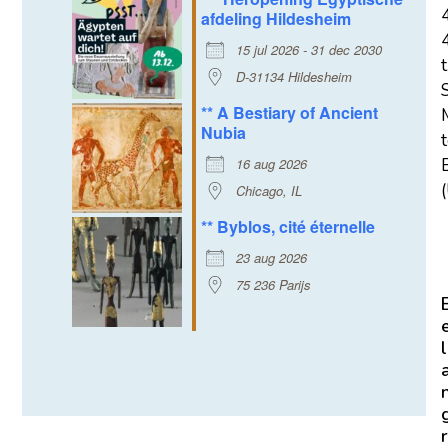
afdeling Hildesheim
15 jul 2026 - 31 dec 2030
t
D-31134 Hildesheim
** A Bestiary of Ancient
Nubia
16 aug 2026
E
(
Chicago, IL
** Byblos, cité éternelle
23 aug 2026
75 236 Parijs
l
r