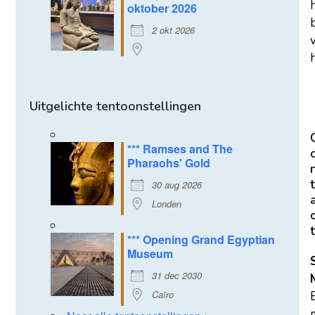
oktober 2026
2 okt 2026
h
Uitgelichte tentoonstellingen
*** Ramses and The
Pharaohs' Gold
t
30 aug 2026
Londen
t
*** Opening Grand Egyptian
Museum
31 dec 2030
Caïro
m