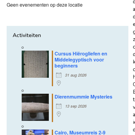
Geen evenementen op deze locatie
a
d
Activiteiten
z
Cursus Hiërogliefen en
Middelegyptisch voor
beginners
31 aug 2026
Dierenmummie Mysteries
13 sep 2026
d
Cairo, Museumreis 2-9