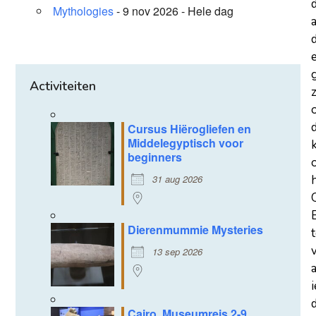
Mythologies
- 9 nov 2026 - Hele dag
a
d
Activiteiten
z
Cursus Hiërogliefen en
Middelegyptisch voor
beginners
31 aug 2026
Dierenmummie Mysteries
13 sep 2026
d
Cairo, Museumreis 2-9