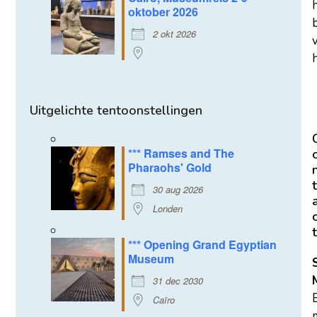
oktober 2026
2 okt 2026
h
Uitgelichte tentoonstellingen
*** Ramses and The
Pharaohs' Gold
t
30 aug 2026
Londen
t
*** Opening Grand Egyptian
Museum
31 dec 2030
Caïro
m