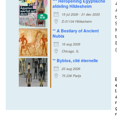
*** Heropening Egyptische
afdeling Hildesheim
15 jul 2026 - 31 dec 2030
t
D-31134 Hildesheim
** A Bestiary of Ancient
Nubia
E
16 aug 2026
(
Chicago, IL
** Byblos, cité éternelle
23 aug 2026
75 236 Parijs
l
r