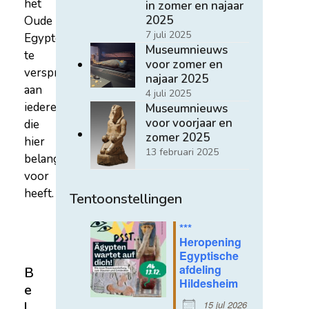
het
in zomer en najaar
2025
Oude
7 juli 2025
Egypte
Museumnieuws
te
voor zomer en
verspreiden
najaar 2025
aan
4 juli 2025
iedereen
Museumnieuws
voor voorjaar en
die
zomer 2025
hier
13 februari 2025
belangstelling
voor
heeft.
Tentoonstellingen
***
Heropening
Egyptische
afdeling
B
Hildesheim
e
15 jul 2026
l