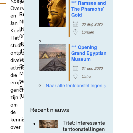
Koek-
(U)
*** Ramses and
Overvest
The Pharaohs'
Rekeningnummer
Gold
en
NL31
Jan
30 aug 2026
INGB
Koek.
Londen
0007
Het
4852
studiecentrum
*** Opening
43
ontplooit
Grand Egyptian
t.n.v.
Museum
diverse
Stichting
activiteiten
31 dec 2030
Mehen
die
Caïro
te
erop
Naar alle tentoonstellingen >
Elst
gericht
(U)
zijn
om
Recent nieuws
de
kennis
Titel: Interessante
over
tentoonstellingen