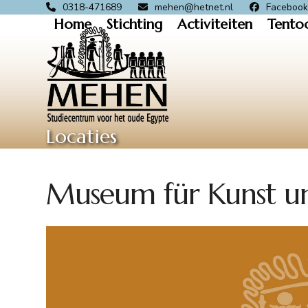
Skip
0318-471689
mehen@hetnet.nl
Faceboo
Home
Stichting
Activiteiten
Tento
to
content
Locaties
Museum für Kunst u