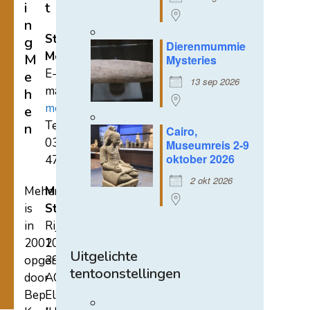
i
t
n
Stichting
g
Dierenmummie
Mehen
M
Mysteries
E-
e
13 sep 2026
mail:
h
mehen@hetnet.nl
e
Tel.:
n
Cairo,
0318-
Museumreis 2-9
oktober 2026
471689
2 okt 2026
Mehen
Mehen
is
Studiecentrum
in
Rijksstraatweg
2002
107A
Uitgelichte
opgericht
3921
tentoonstellingen
door
AC
Bep
Elst