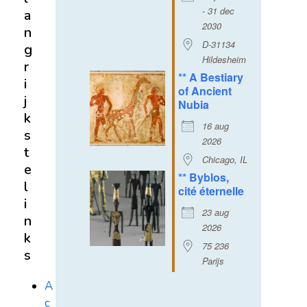
- 31 dec
a
2030
n
D-31134
g
Hildesheim
r
** A Bestiary
i
of Ancient
j
Nubia
k
16 aug
s
2026
t
Chicago, IL
e
** Byblos,
l
cité éternelle
i
23 aug
n
2026
k
75 236
s
Parijs
A
c