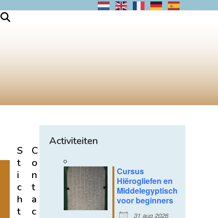
Activiteiten
S
C
t
o
Cursus
i
n
Hiërogliefen en
c
t
Middelegyptisch
h
a
voor beginners
t
c
31 aug 2026