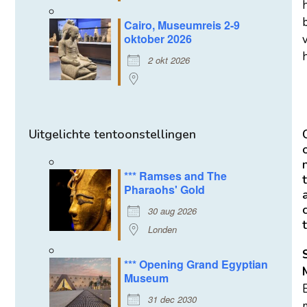
Cairo, Museumreis 2-9
oktober 2026
h
2 okt 2026
Uitgelichte tentoonstellingen
*** Ramses and The
t
Pharaohs' Gold
30 aug 2026
t
Londen
*** Opening Grand Egyptian
Museum
31 dec 2030
m