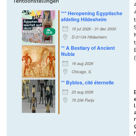
Tentoonstellingen
*** Heropening Egyptische
afdeling Hildesheim
t
15 jul 2026 - 31 dec 2030
D-31134 Hildesheim
** A Bestiary of Ancient
E
Nubia
(
16 aug 2026
Chicago, IL
** Byblos, cité éternelle
23 aug 2026
75 236 Parijs
l
r