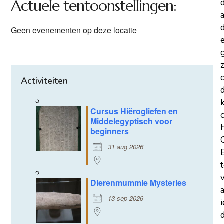
Actuele tentoonstellingen:
a
d
Geen evenementen op deze locatie
z
Activiteiten
Cursus Hiërogliefen en
Middelegyptisch voor
beginners
31 aug 2026
Dierenmummie Mysteries
13 sep 2026
d