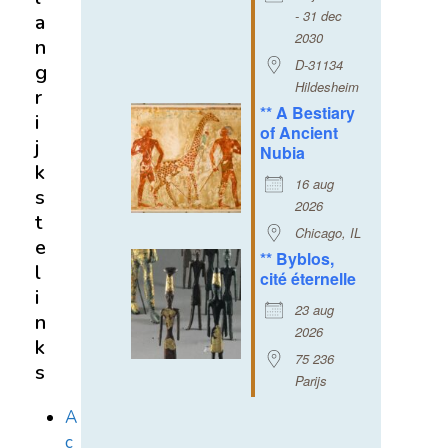
- 31 dec
a
2030
n
D-31134
g
Hildesheim
r
** A Bestiary
i
of Ancient
j
Nubia
k
16 aug
s
2026
t
Chicago, IL
e
** Byblos,
l
cité éternelle
i
23 aug
n
2026
k
75 236
s
Parijs
A
c