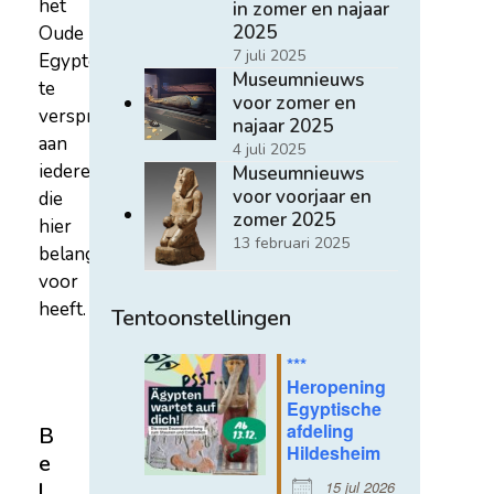
het
in zomer en najaar
2025
Oude
7 juli 2025
Egypte
Museumnieuws
te
voor zomer en
verspreiden
najaar 2025
aan
4 juli 2025
iedereen
Museumnieuws
voor voorjaar en
die
zomer 2025
hier
13 februari 2025
belangstelling
voor
heeft.
Tentoonstellingen
***
Heropening
Egyptische
afdeling
B
Hildesheim
e
15 jul 2026
l