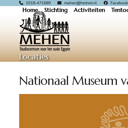
Skip
0318-471689
mehen@hetnet.nl
Faceboo
Home
Stichting
Activiteiten
Tento
to
content
Locaties
Nationaal Museum va