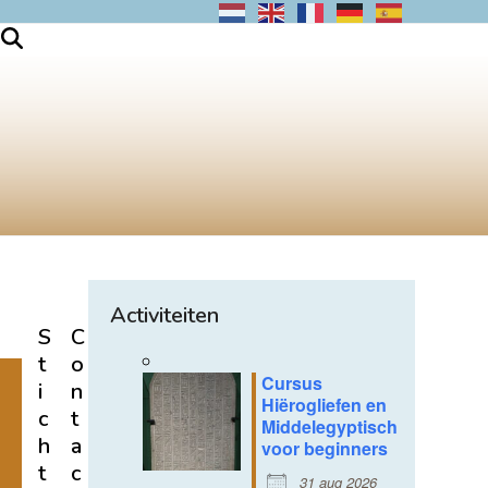
Activiteiten
S
C
t
o
Cursus
i
n
Hiërogliefen en
c
t
Middelegyptisch
h
a
voor beginners
t
c
31 aug 2026