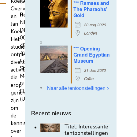
Koek-
(U)
*** Ramses and
Overvest
The Pharaohs'
Rekeningnummer
Gold
en
NL31
Jan
30 aug 2026
INGB
Koek.
Londen
0007
Het
4852
studiecentrum
*** Opening
43
ontplooit
Grand Egyptian
t.n.v.
Museum
diverse
Stichting
activiteiten
31 dec 2030
Mehen
die
Caïro
te
erop
Naar alle tentoonstellingen >
Elst
gericht
(U)
zijn
om
Recent nieuws
de
kennis
Titel: Interessante
over
tentoonstellingen