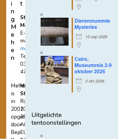
i
t
n
Stichting
g
Dierenmummie
Mehen
M
Mysteries
E-
e
13 sep 2026
mail:
h
mehen@hetnet.nl
e
Tel.:
n
Cairo,
0318-
Museumreis 2-9
oktober 2026
471689
2 okt 2026
Mehen
Mehen
is
Studiecentrum
in
Rijksstraatweg
2002
107A
Uitgelichte
opgericht
3921
tentoonstellingen
door
AC
Bep
Elst