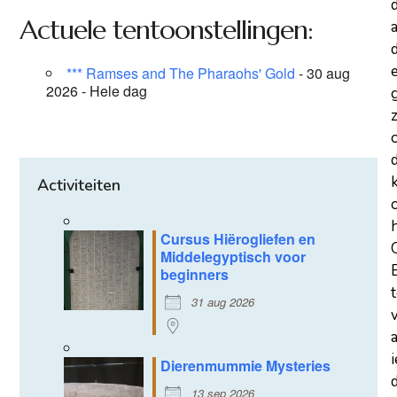
Actuele tentoonstellingen:
a
d
*** Ramses and The Pharaohs' Gold
- 30 aug
2026 - Hele dag
z
Activiteiten
Cursus Hiërogliefen en
Middelegyptisch voor
beginners
31 aug 2026
Dierenmummie Mysteries
d
13 sep 2026