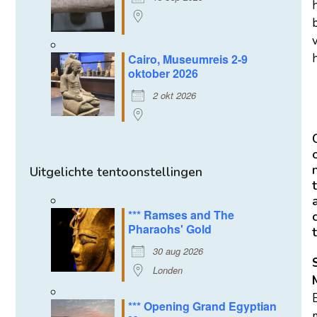
h
Cairo, Museumreis 2-9
oktober 2026
2 okt 2026
Uitgelichte tentoonstellingen
t
*** Ramses and The
Pharaohs' Gold
t
30 aug 2026
Londen
*** Opening Grand Egyptian
m