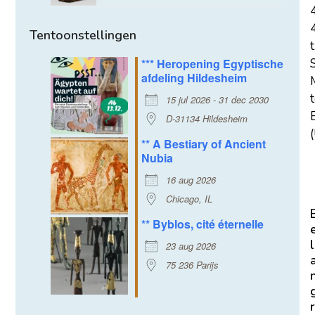
Tentoonstellingen
t
*** Heropening Egyptische
afdeling Hildesheim
15 jul 2026 - 31 dec 2030
E
D-31134 Hildesheim
(
** A Bestiary of Ancient
Nubia
16 aug 2026
Chicago, IL
** Byblos, cité éternelle
l
23 aug 2026
75 236 Parijs
r