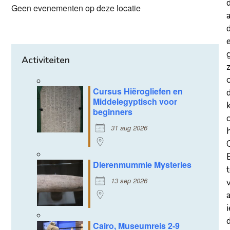
Geen evenementen op deze locatie
a
d
Activiteiten
z
Cursus Hiërogliefen en
Middelegyptisch voor
beginners
31 aug 2026
Dierenmummie Mysteries
13 sep 2026
d
Cairo, Museumreis 2-9