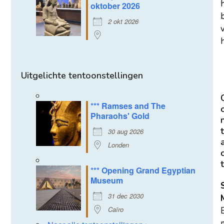
oktober 2026
2 okt 2026
h
Uitgelichte tentoonstellingen
*** Ramses and The
Pharaohs' Gold
t
30 aug 2026
Londen
t
*** Opening Grand Egyptian
Museum
31 dec 2030
Caïro
m