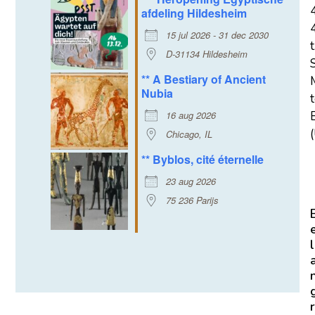
afdeling Hildesheim
15 jul 2026 - 31 dec 2030
t
D-31134 Hildesheim
** A Bestiary of Ancient
Nubia
16 aug 2026
E
(
Chicago, IL
** Byblos, cité éternelle
23 aug 2026
75 236 Parijs
l
r