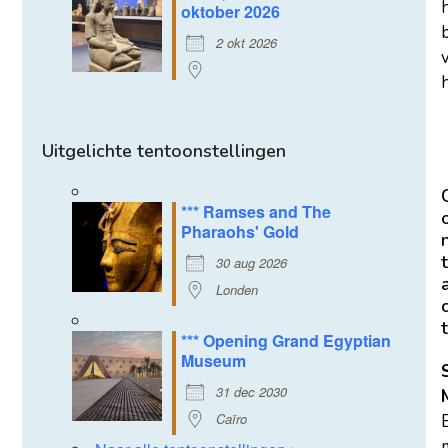
oktober 2026
2 okt 2026
h
Uitgelichte tentoonstellingen
*** Ramses and The
Pharaohs' Gold
t
30 aug 2026
Londen
t
*** Opening Grand Egyptian
Museum
31 dec 2030
Caïro
m