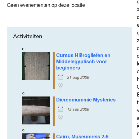
Geen evenementen op deze locatie
a
d
Activiteiten
z
Cursus Hiërogliefen en
Middelegyptisch voor
beginners
31 aug 2026
Dierenmummie Mysteries
13 sep 2026
d
Cairo, Museumreis 2-9