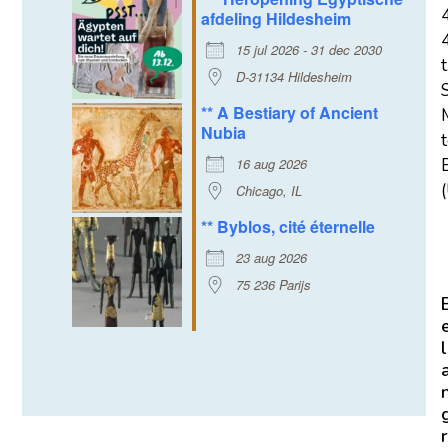
afdeling Hildesheim
15 jul 2026 - 31 dec 2030
t
D-31134 Hildesheim
** A Bestiary of Ancient
Nubia
16 aug 2026
E
(
Chicago, IL
** Byblos, cité éternelle
23 aug 2026
75 236 Parijs
l
r