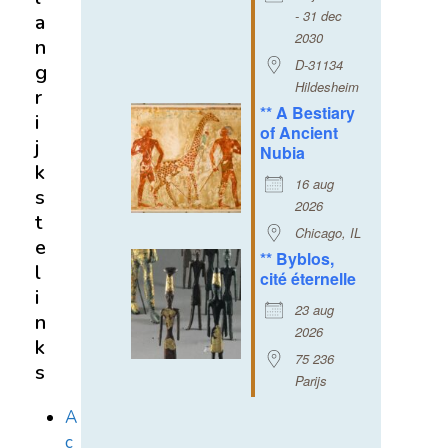
- 31 dec
a
2030
n
D-31134
g
Hildesheim
r
** A Bestiary
i
of Ancient
j
Nubia
k
16 aug
s
2026
t
Chicago, IL
e
** Byblos,
l
cité éternelle
i
23 aug
n
2026
k
75 236
s
Parijs
A
c