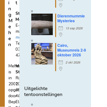
i
t
n
Stichting
g
Dierenmummie
Mehen
M
Mysteries
E-
e
13 sep 2026
mail:
h
mehen@hetnet.nl
e
Tel.:
n
Cairo,
0318-
Museumreis 2-9
oktober 2026
471689
2 okt 2026
Mehen
Mehen
is
Studiecentrum
in
Rijksstraatweg
2002
107A
Uitgelichte
opgericht
3921
tentoonstellingen
door
AC
Bep
Elst