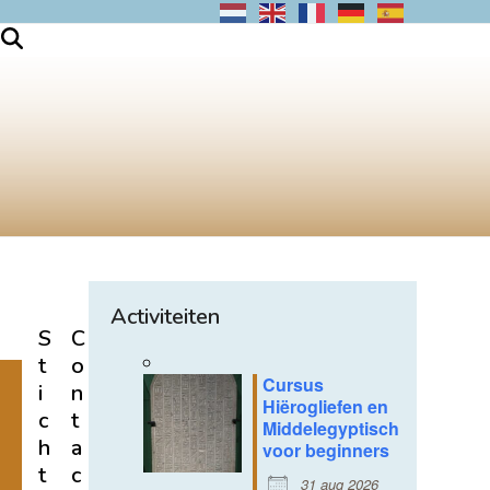
Activiteiten
S
C
t
o
Cursus
i
n
Hiërogliefen en
c
t
Middelegyptisch
h
a
voor beginners
t
c
31 aug 2026