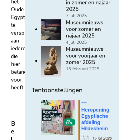
het
in zomer en najaar
2025
Oude
7 juli 2025
Egypte
Museumnieuws
te
voor zomer en
verspreiden
najaar 2025
aan
4 juli 2025
iedereen
Museumnieuws
voor voorjaar en
die
zomer 2025
hier
13 februari 2025
belangstelling
voor
heeft.
Tentoonstellingen
***
Heropening
Egyptische
afdeling
B
Hildesheim
e
15 jul 2026
l