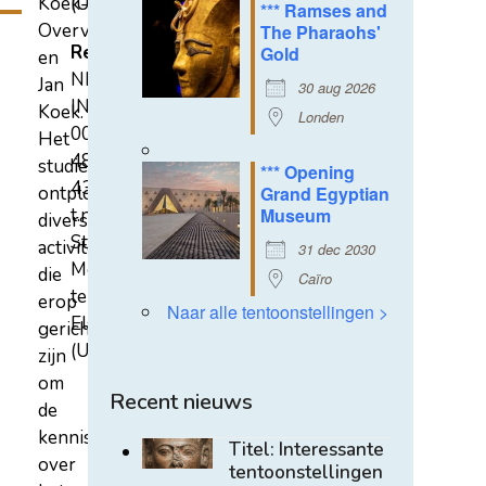
Koek-
(U)
*** Ramses and
Overvest
The Pharaohs'
Rekeningnummer
Gold
en
NL31
Jan
30 aug 2026
INGB
Koek.
Londen
0007
Het
4852
studiecentrum
*** Opening
43
ontplooit
Grand Egyptian
t.n.v.
Museum
diverse
Stichting
activiteiten
31 dec 2030
Mehen
die
Caïro
te
erop
Naar alle tentoonstellingen >
Elst
gericht
(U)
zijn
om
Recent nieuws
de
kennis
Titel: Interessante
over
tentoonstellingen