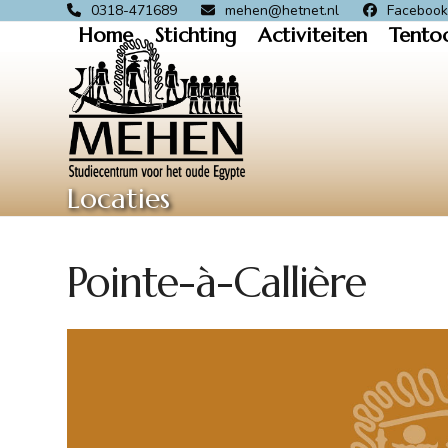
Skip
0318-471689
mehen@hetnet.nl
Faceboo
Home
Stichting
Activiteiten
Tento
to
content
Locaties
Pointe-à-Callière