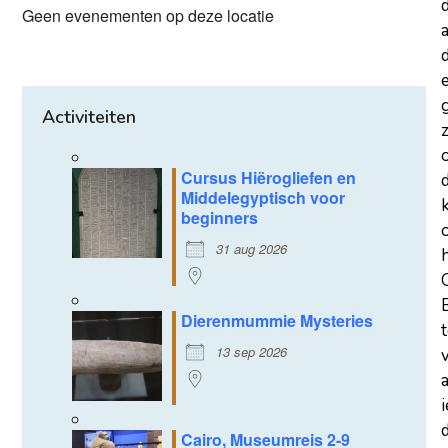
Geen evenementen op deze locatie
a
d
Activiteiten
z
Cursus Hiërogliefen en
Middelegyptisch voor
beginners
31 aug 2026
Dierenmummie Mysteries
13 sep 2026
d
Cairo, Museumreis 2-9