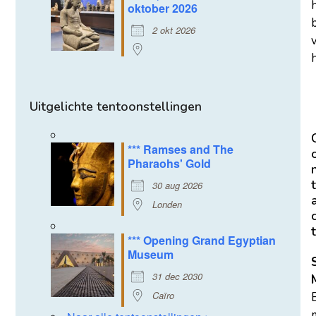
oktober 2026
2 okt 2026
h
Uitgelichte tentoonstellingen
*** Ramses and The
Pharaohs' Gold
t
30 aug 2026
Londen
t
*** Opening Grand Egyptian
Museum
31 dec 2030
Caïro
m