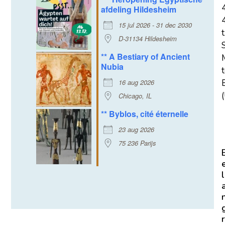
afdeling Hildesheim
15 jul 2026 - 31 dec 2030
t
D-31134 Hildesheim
** A Bestiary of Ancient
Nubia
16 aug 2026
E
(
Chicago, IL
** Byblos, cité éternelle
23 aug 2026
75 236 Parijs
l
r