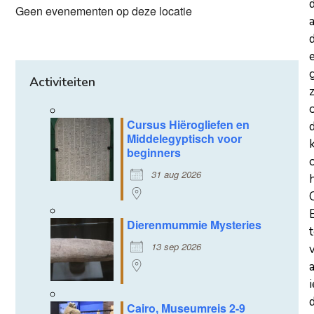
Geen evenementen op deze locatie
a
d
Activiteiten
z
Cursus Hiërogliefen en
Middelegyptisch voor
beginners
31 aug 2026
Dierenmummie Mysteries
13 sep 2026
d
Cairo, Museumreis 2-9