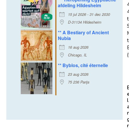
afdeling Hildesheim
15 jul 2026 - 31 dec 2030
t
D-31134 Hildesheim
** A Bestiary of Ancient
Nubia
16 aug 2026
E
(
Chicago, IL
** Byblos, cité éternelle
23 aug 2026
75 236 Parijs
l
r