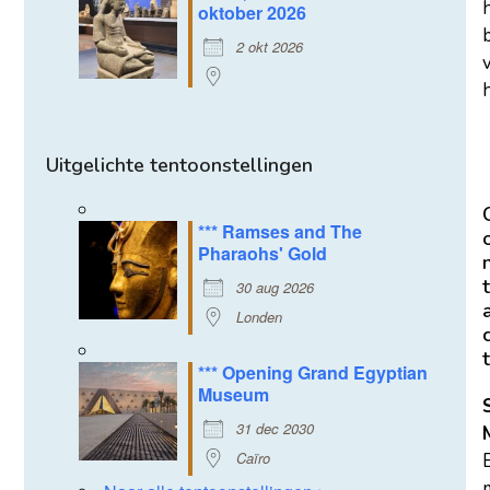
oktober 2026
2 okt 2026
h
Uitgelichte tentoonstellingen
*** Ramses and The
Pharaohs' Gold
t
30 aug 2026
Londen
t
*** Opening Grand Egyptian
Museum
31 dec 2030
Caïro
m