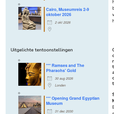
Cairo, Museumreis 2-9
oktober 2026
h
2 okt 2026
Uitgelichte tentoonstellingen
*** Ramses and The
t
Pharaohs' Gold
30 aug 2026
t
Londen
*** Opening Grand Egyptian
Museum
31 dec 2030
m