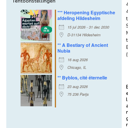
Tentoonstellingen
*** Heropening Egyptische
afdeling Hildesheim
t
15 jul 2026 - 31 dec 2030
D-31134 Hildesheim
** A Bestiary of Ancient
E
Nubia
(
16 aug 2026
Chicago, IL
** Byblos, cité éternelle
23 aug 2026
75 236 Parijs
l
r