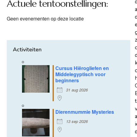
Actuele tentoonstellingen:
a
d
Geen evenementen op deze locatie
z
Activiteiten
Cursus Hiërogliefen en
Middelegyptisch voor
beginners
31 aug 2026
Dierenmummie Mysteries
13 sep 2026
d