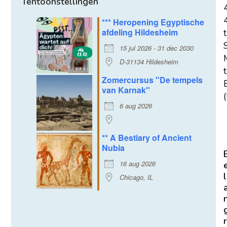
Tentoonstellingen
*** Heropening Egyptische
afdeling Hildesheim
t
15 jul 2026 - 31 dec 2030
D-31134 Hildesheim
Zomercursus "De tempels
E
van Karnak"
(
6 aug 2026
** A Bestiary of Ancient
Nubia
16 aug 2026
l
Chicago, IL
r