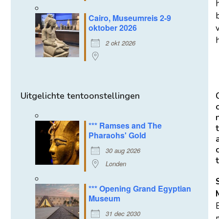
Cairo, Museumreis 2-9
oktober 2026
h
2 okt 2026
Uitgelichte tentoonstellingen
*** Ramses and The
t
Pharaohs' Gold
30 aug 2026
t
Londen
*** Opening Grand Egyptian
Museum
31 dec 2030
m