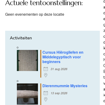
Actuele tentoonstellingen:
a
d
Geen evenementen op deze locatie
z
Activiteiten
Cursus Hiërogliefen en
Middelegyptisch voor
beginners
31 aug 2026
Dierenmummie Mysteries
13 sep 2026
d