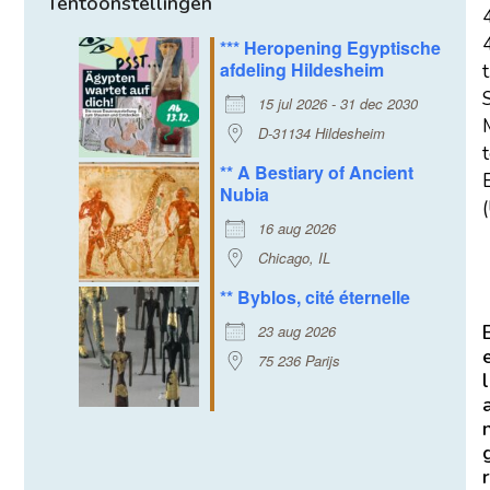
Tentoonstellingen
*** Heropening Egyptische
afdeling Hildesheim
t
15 jul 2026 - 31 dec 2030
D-31134 Hildesheim
** A Bestiary of Ancient
E
Nubia
(
16 aug 2026
Chicago, IL
** Byblos, cité éternelle
23 aug 2026
75 236 Parijs
l
r