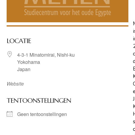
i
i
LOCATIE
4-3-1 Minatomirai, Nishi-ku
Yokohama
Japan
Website
TENTOONSTELLINGEN
Geen tentoonstellingen