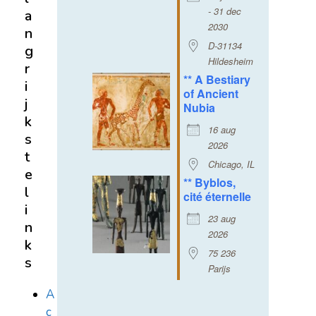
- 31 dec
a
2030
n
D-31134
g
Hildesheim
r
** A Bestiary
i
of Ancient
j
Nubia
k
16 aug
s
2026
t
Chicago, IL
e
** Byblos,
l
cité éternelle
i
23 aug
n
2026
k
75 236
s
Parijs
A
c