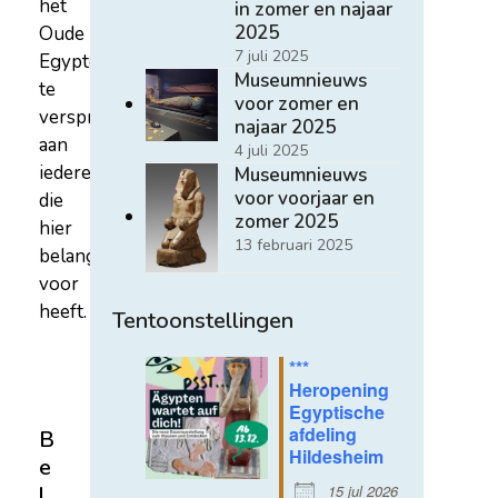
het
in zomer en najaar
2025
Oude
7 juli 2025
Egypte
Museumnieuws
te
voor zomer en
verspreiden
najaar 2025
aan
4 juli 2025
iedereen
Museumnieuws
voor voorjaar en
die
zomer 2025
hier
13 februari 2025
belangstelling
voor
heeft.
Tentoonstellingen
***
Heropening
Egyptische
afdeling
B
Hildesheim
e
15 jul 2026
l