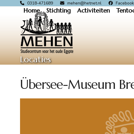
Skip
0318-471689
mehen@hetnet.nl
Faceboo
Home
Stichting
Activiteiten
Tento
to
content
Locaties
Übersee-Museum B