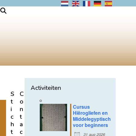
Activiteiten
S
C
t
o
Cursus
i
n
Hiërogliefen en
c
t
Middelegyptisch
h
a
voor beginners
t
c
31 aug 2026