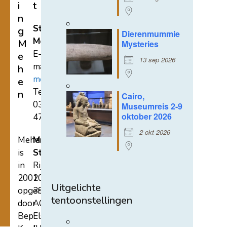
i
t
n
Stichting
g
Dierenmummie
Mehen
M
Mysteries
E-
e
13 sep 2026
mail:
h
mehen@hetnet.nl
e
Tel.:
n
Cairo,
0318-
Museumreis 2-9
oktober 2026
471689
2 okt 2026
Mehen
Mehen
is
Studiecentrum
in
Rijksstraatweg
2002
107A
Uitgelichte
opgericht
3921
tentoonstellingen
door
AC
Bep
Elst