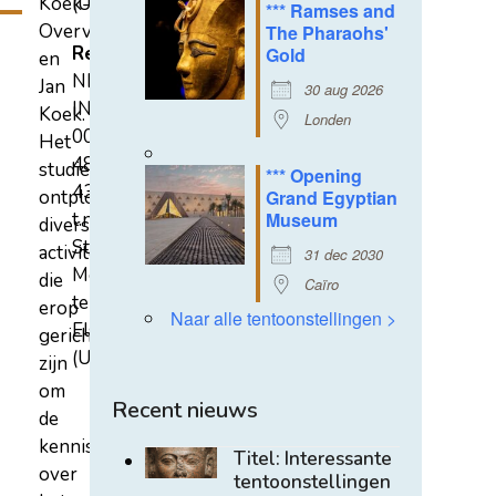
Koek-
(U)
*** Ramses and
Overvest
The Pharaohs'
Rekeningnummer
Gold
en
NL31
Jan
30 aug 2026
INGB
Koek.
Londen
0007
Het
4852
studiecentrum
*** Opening
43
ontplooit
Grand Egyptian
t.n.v.
Museum
diverse
Stichting
activiteiten
31 dec 2030
Mehen
die
Caïro
te
erop
Naar alle tentoonstellingen >
Elst
gericht
(U)
zijn
om
Recent nieuws
de
kennis
Titel: Interessante
over
tentoonstellingen