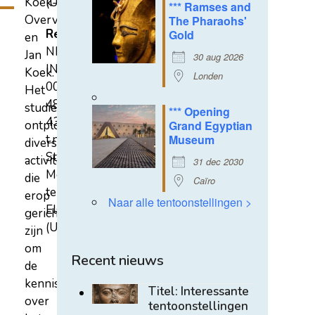
Koek-
(U)
*** Ramses and
Overvest
The Pharaohs'
Rekeningnummer
Gold
en
NL31
Jan
30 aug 2026
INGB
Koek.
Londen
0007
Het
4852
studiecentrum
*** Opening
43
ontplooit
Grand Egyptian
t.n.v.
Museum
diverse
Stichting
activiteiten
31 dec 2030
Mehen
die
Caïro
te
erop
Naar alle tentoonstellingen >
Elst
gericht
(U)
zijn
om
Recent nieuws
de
kennis
Titel: Interessante
over
tentoonstellingen