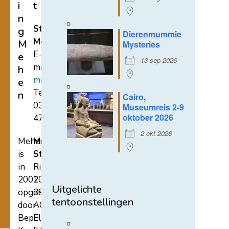
i
t
n
Stichting
g
Dierenmummie
Mehen
M
Mysteries
E-
e
13 sep 2026
mail:
h
mehen@hetnet.nl
e
Tel.:
n
Cairo,
0318-
Museumreis 2-9
oktober 2026
471689
2 okt 2026
Mehen
Mehen
is
Studiecentrum
in
Rijksstraatweg
2002
107A
Uitgelichte
opgericht
3921
tentoonstellingen
door
AC
Bep
Elst