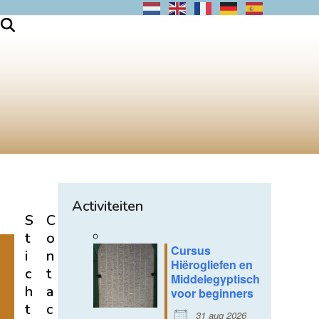
Activiteiten
S
C
t
o
Cursus
i
n
Hiërogliefen en
c
t
Middelegyptisch
h
a
voor beginners
t
c
31 aug 2026