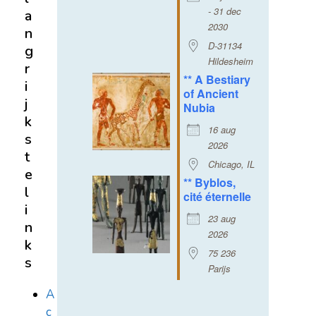
- 31 dec
a
2030
n
D-31134
g
Hildesheim
r
** A Bestiary
i
of Ancient
j
Nubia
k
16 aug
s
2026
t
Chicago, IL
e
** Byblos,
l
cité éternelle
i
23 aug
n
2026
k
75 236
s
Parijs
A
c