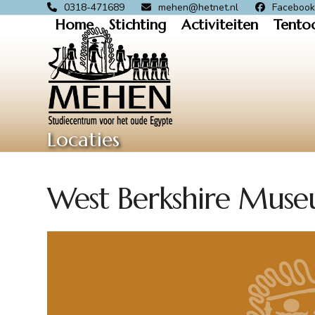
Skip
0318-471689
mehen@hetnet.nl
Faceboo
Home
Stichting
Activiteiten
Tento
to
content
Locaties
West Berkshire Mus