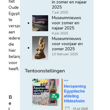
het
in zomer en najaar
2025
Oude
7 juli 2025
Egypte
Museumnieuws
te
voor zomer en
verspreiden
najaar 2025
aan
4 juli 2025
iedereen
Museumnieuws
voor voorjaar en
die
zomer 2025
hier
13 februari 2025
belangstelling
voor
heeft.
Tentoonstellingen
***
Heropening
Egyptische
afdeling
B
Hildesheim
e
15 jul 2026
l