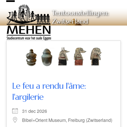
Skip
Open
Close
to
Tentoonstellingen:
mobile
mobile
content
Zwitserland
menu
menu
Le feu a rendu l'âme:
l'argilerie
31 dec 2026
Bibel+Orient Museum, Freiburg (Zwitserland)