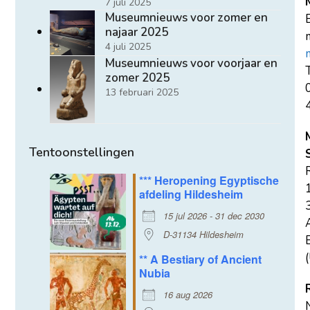
7 juli 2025
Museumnieuws voor zomer en
najaar 2025
m
4 juli 2025
Museumnieuws voor voorjaar en
T
zomer 2025
13 februari 2025
Tentoonstellingen
*** Heropening Egyptische
afdeling Hildesheim
15 jul 2026 - 31 dec 2030
D-31134 Hildesheim
E
(
** A Bestiary of Ancient
Nubia
16 aug 2026