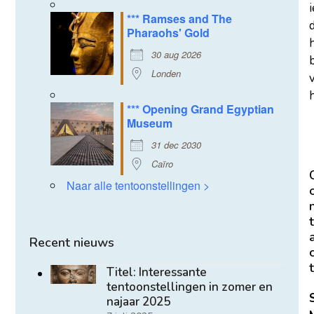
*** Ramses and The
d
Pharaohs' Gold
30 aug 2026
Londen
h
*** Opening Grand Egyptian
Museum
31 dec 2030
Caïro
Naar alle tentoonstellingen >
t
Recent nieuws
t
Titel: Interessante
tentoonstellingen in zomer en
najaar 2025