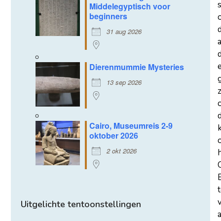
Middelegyptisch voor
beginners
31 aug 2026
a
d
Dierenmummie Mysteries
13 sep 2026
z
Cairo, Museumreis 2-9
oktober 2026
2 okt 2026
Uitgelichte tentoonstellingen