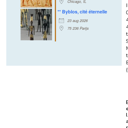
Chicago, IL
** Byblos, cité éternelle
23 aug 2026
75 236 Parijs
t
E
(
l