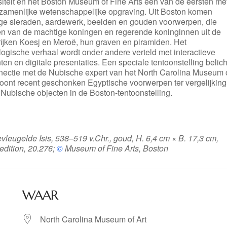
siteit en het Boston Museum of Fine Arts een van de eersten me
zamenlijke wetenschappelijke opgraving. Uit Boston komen
ige sieraden, aardewerk, beelden en gouden voorwerpen, die
en van de machtige koningen en regerende koninginnen uit de
rijken Koesj en Meroë, hun graven en piramiden. Het
ogische verhaal wordt onder andere verteld met interactieve
en en digitale presentaties. Een speciale tentoonstelling belich
nectie met de Nubische expert van het North Carolina Museum 
toont recent geschonken Egyptische voorwerpen ter vergelijking
Nubische objecten in de Boston-tentoonstelling.
vleugelde Isis, 538–519 v.Chr., goud, H. 6,4 cm × B. 17,3 cm,
dition, 20.276;
©
Museum of Fine Arts, Boston
WAAR
North Carolina Museum of Art