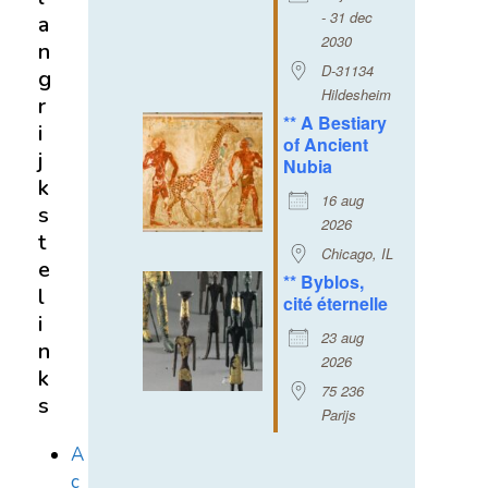
- 31 dec
a
2030
n
D-31134
g
Hildesheim
r
** A Bestiary
i
of Ancient
j
Nubia
k
16 aug
s
2026
t
Chicago, IL
e
** Byblos,
l
cité éternelle
i
23 aug
n
2026
k
75 236
s
Parijs
A
c