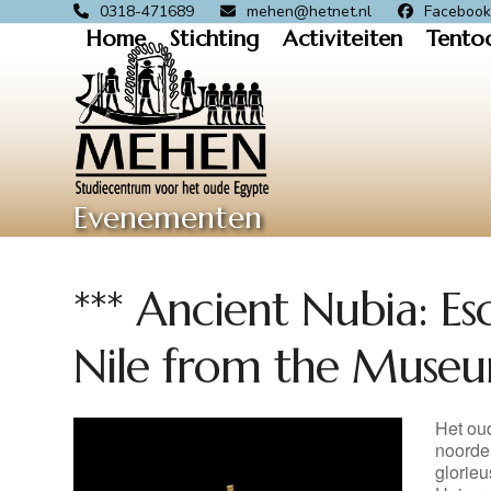
Skip
0318-471689
mehen@hetnet.nl
Faceboo
Home
Stichting
Activiteiten
Tento
to
content
Evenementen
*** Ancient Nubia: Es
Nile from the Museu
Het ou
noorde
glorie