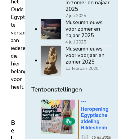
het
in zomer en najaar
2025
Oude
7 juli 2025
Egypte
Museumnieuws
te
voor zomer en
verspreiden
najaar 2025
aan
4 juli 2025
iedereen
Museumnieuws
voor voorjaar en
die
zomer 2025
hier
13 februari 2025
belangstelling
voor
heeft.
Tentoonstellingen
***
Heropening
Egyptische
afdeling
B
Hildesheim
e
15 jul 2026
l