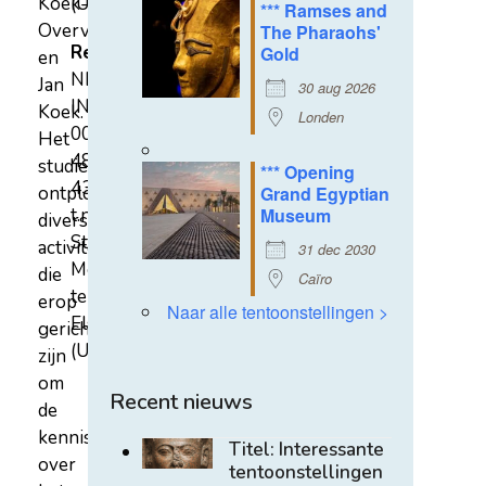
Koek-
(U)
*** Ramses and
Overvest
The Pharaohs'
Rekeningnummer
Gold
en
NL31
Jan
30 aug 2026
INGB
Koek.
Londen
0007
Het
4852
studiecentrum
*** Opening
43
ontplooit
Grand Egyptian
t.n.v.
Museum
diverse
Stichting
activiteiten
31 dec 2030
Mehen
die
Caïro
te
erop
Naar alle tentoonstellingen >
Elst
gericht
(U)
zijn
om
Recent nieuws
de
kennis
Titel: Interessante
over
tentoonstellingen