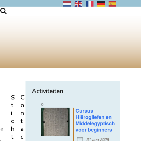
Activiteiten
S
C
t
o
Cursus
i
n
Hiërogliefen en
c
t
Middelegyptisch
h
a
en
voor beginners
t
c
31 aug 2026