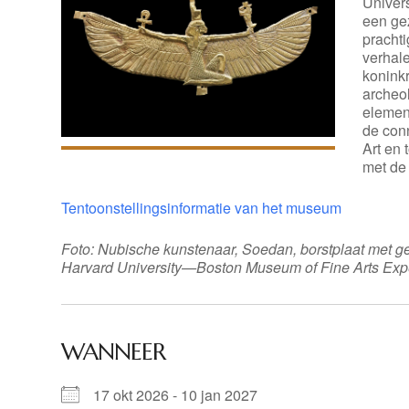
Univer
een ge
pracht
verhal
konink
archeol
element
de con
Art en 
met de 
Tentoonstellingsinformatie van het museum
Foto: Nubische kunstenaar, Soedan, borstplaat met ge
Harvard University—Boston Museum of Fine Arts Expe
WANNEER
17 okt 2026 - 10 jan 2027