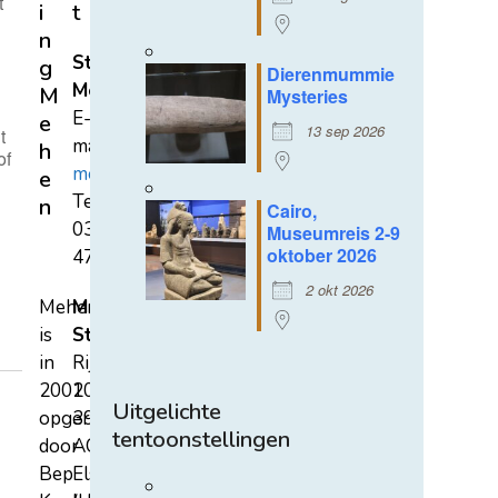
t
i
t
n
Stichting
g
Dierenmummie
Mehen
M
Mysteries
E-
e
13 sep 2026
t
mail:
h
of
mehen@hetnet.nl
e
Tel.:
n
Cairo,
0318-
Museumreis 2-9
oktober 2026
471689
2 okt 2026
Mehen
Mehen
is
Studiecentrum
in
Rijksstraatweg
2002
107A
Uitgelichte
opgericht
3921
tentoonstellingen
door
AC
Bep
Elst