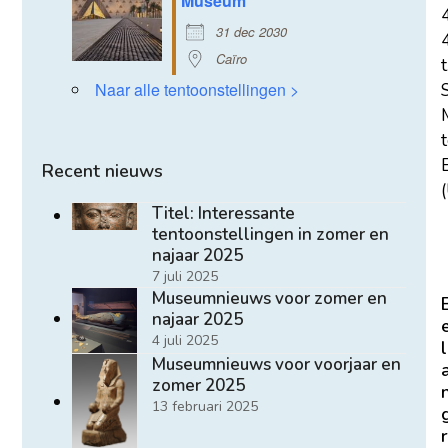
Museum
31 dec 2030
Caïro
t
Naar alle tentoonstellingen >
E
Recent nieuws
(
Titel: Interessante
tentoonstellingen in zomer en
najaar 2025
7 juli 2025
Museumnieuws voor zomer en
najaar 2025
4 juli 2025
l
Museumnieuws voor voorjaar en
zomer 2025
13 februari 2025
r