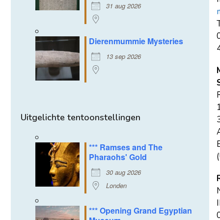
31 aug 2026
T
Dierenmummie Mysteries
13 sep 2026
Uitgelichte tentoonstellingen
E
*** Ramses and The
(
Pharaohs' Gold
30 aug 2026
Londen
*** Opening Grand Egyptian