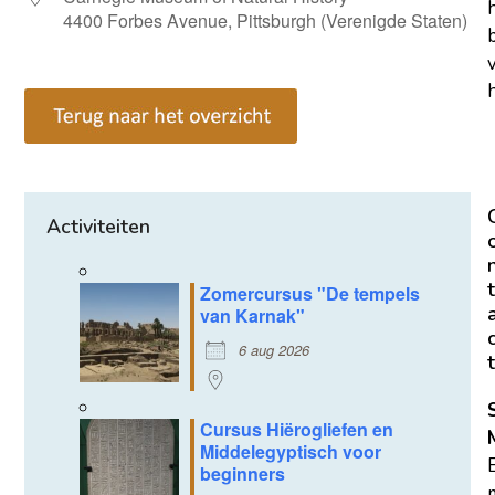
4400 Forbes Avenue, Pittsburgh (Verenigde Staten)
h
Activiteiten
t
Zomercursus "De tempels
van Karnak"
6 aug 2026
t
Cursus Hiërogliefen en
Middelegyptisch voor
beginners
m