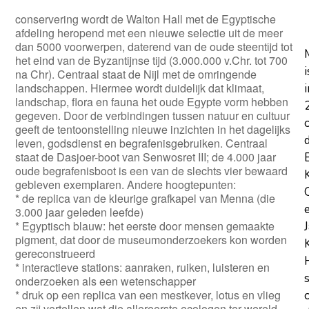
conservering wordt de Walton Hall met de Egyptische
afdeling heropend met een nieuwe selectie uit de meer
dan 5000 voorwerpen, daterend van de oude steentijd tot
het eind van de Byzantijnse tijd (3.000.000 v.Chr. tot 700
i
na Chr). Centraal staat de Nijl met de omringende
landschappen. Hiermee wordt duidelijk dat klimaat,
i
landschap, flora en fauna het oude Egypte vorm hebben
gegeven. Door de verbindingen tussen natuur en cultuur
geeft de tentoonstelling nieuwe inzichten in het dagelijks
leven, godsdienst en begrafenisgebruiken. Centraal
staat de Dasjoer-boot van Senwosret III; de 4.000 jaar
oude begrafenisboot is een van de slechts vier bewaard
gebleven exemplaren. Andere hoogtepunten:
* de replica van de kleurige grafkapel van Menna (die
3.000 jaar geleden leefde)
* Egyptisch blauw: het eerste door mensen gemaakte
pigment, dat door de museumonderzoekers kon worden
gereconstrueerd
* interactieve stations: aanraken, ruiken, luisteren en
onderzoeken als een wetenschapper
* druk op een replica van een mestkever, lotus en vlieg
en zij vertellen wat die allereerste ecologen ter wereld