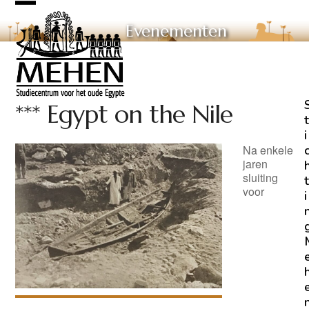
Skip
Open
Close
to
Evenementen
mobile
mobile
content
menu
menu
*** Egypt on the Nile
t
i
Na enkele
jaren
sluiting
t
voor
i