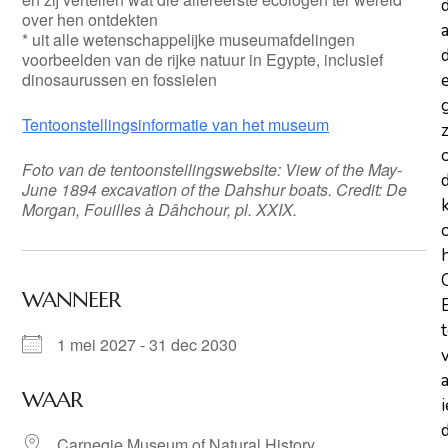
over hen ontdekten
a
* uit alle wetenschappelijke museumafdelingen
d
voorbeelden van de rijke natuur in Egypte, inclusief
dinosaurussen en fossielen
Tentoonstellingsinformatie van het museum
z
Foto van de tentoonstellingswebsite: View of the May-
June 1894 excavation of the Dahshur boats. Credit: De
Morgan, Fouilles à Dâhchour, pl. XXIX.
WANNEER
1 mei 2027 - 31 dec 2030
WAAR
d
Carnegie Museum of Natural History