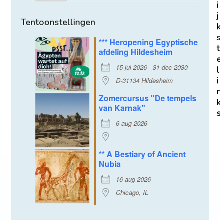
i
j
Tentoonstellingen
*** Heropening Egyptische
t
afdeling Hildesheim
15 jul 2026 - 31 dec 2030
l
i
D-31134 Hildesheim
Zomercursus "De tempels
van Karnak"
6 aug 2026
** A Bestiary of Ancient
Nubia
16 aug 2026
Chicago, IL