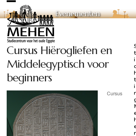
Skip
Open
Close
to
Evenementen
mobile
mobile
content
menu
menu
Cursus Hiërogliefen en
t
i
Middelegyptisch voor
beginners
t
i
Cursus