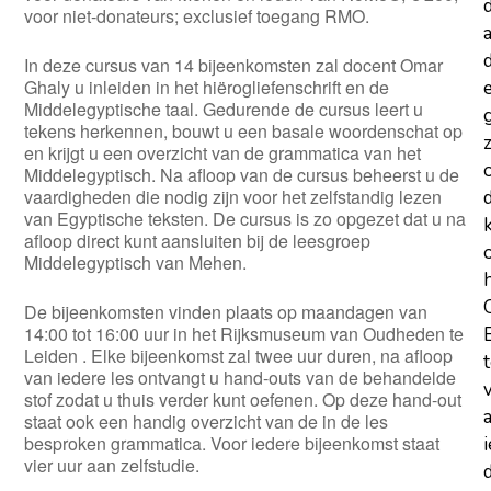
voor niet-donateurs; exclusief toegang RMO.
a
d
In deze cursus van 14 bijeenkomsten zal docent Omar
Ghaly u inleiden in het hiërogliefenschrift en de
Middelegyptische taal. Gedurende de cursus leert u
tekens herkennen, bouwt u een basale woordenschat op
z
en krijgt u een overzicht van de grammatica van het
Middelegyptisch. Na afloop van de cursus beheerst u de
vaardigheden die nodig zijn voor het zelfstandig lezen
van Egyptische teksten. De cursus is zo opgezet dat u na
afloop direct kunt aansluiten bij de leesgroep
Middelegyptisch van Mehen.
De bijeenkomsten vinden plaats op maandagen van
14:00 tot 16:00 uur in het Rijksmuseum van Oudheden te
Leiden . Elke bijeenkomst zal twee uur duren, na afloop
van iedere les ontvangt u hand-outs van de behandelde
stof zodat u thuis verder kunt oefenen. Op deze hand-out
staat ook een handig overzicht van de in de les
besproken grammatica. Voor iedere bijeenkomst staat
vier uur aan zelfstudie.
d