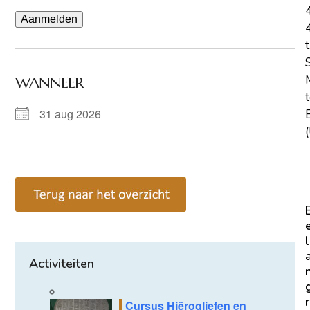
t
WANNEER
31 aug 2026
E
(
l
Activiteiten
r
Cursus Hiërogliefen en