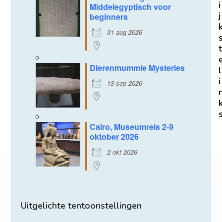
i
Middelegyptisch voor
j
beginners
31 aug 2026
t
Dierenmummie Mysteries
l
i
13 sep 2026
Cairo, Museumreis 2-9
oktober 2026
2 okt 2026
Uitgelichte tentoonstellingen