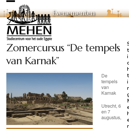
Skip
Open
Close
to
Evenementen
mobile
mobile
content
menu
menu
Zomercursus “De tempels
t
i
van Karnak”
t
De
tempels
i
van
Karnak
Utrecht, 6
en 7
augustus,