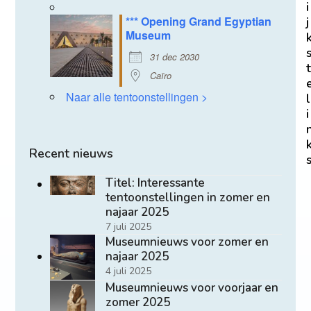
i
*** Opening Grand Egyptian
j
Museum
31 dec 2030
t
Caïro
Naar alle tentoonstellingen >
l
i
Recent nieuws
Titel: Interessante
tentoonstellingen in zomer en
najaar 2025
7 juli 2025
Museumnieuws voor zomer en
najaar 2025
4 juli 2025
Museumnieuws voor voorjaar en
zomer 2025