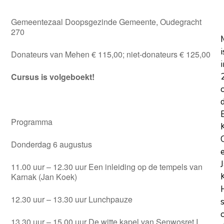
Gemeentezaal Doopsgezinde Gemeente, Oudegracht
270
i
Donateurs van Mehen € 115,00; niet-donateurs € 125,00
i
Cursus is volgeboekt!
Programma
Donderdag 6 augustus
11.00 uur – 12.30 uur Een inleiding op de tempels van
Karnak (Jan Koek)
12.30 uur – 13.30 uur Lunchpauze
13.30 uur – 15.00 uur De witte kapel van Senwosret I