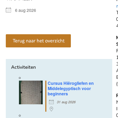
6 aug 2026
T
Activiteiten
E
Cursus Hiërogliefen en
(
Middelegyptisch voor
beginners
31 aug 2026