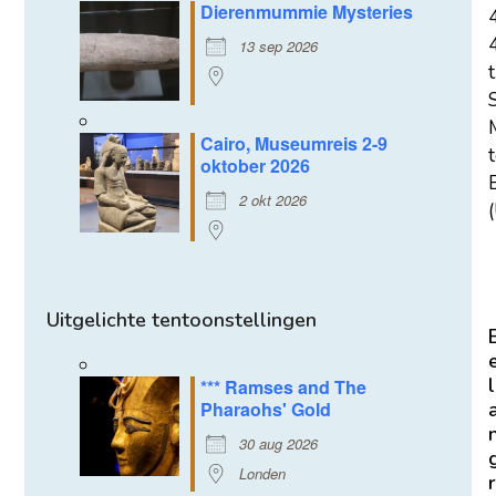
Dierenmummie Mysteries
13 sep 2026
t
Cairo, Museumreis 2-9
oktober 2026
E
2 okt 2026
(
Uitgelichte tentoonstellingen
l
*** Ramses and The
Pharaohs' Gold
30 aug 2026
Londen
r