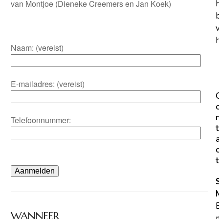
van Montjoe (Dieneke Creemers en Jan Koek)
h
Naam: (vereist)
E-mailadres: (vereist)
Telefoonnummer:
t
t
WANNEER
m