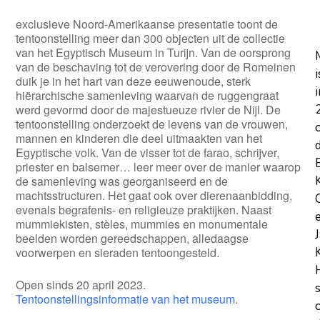
exclusieve Noord-Amerikaanse presentatie toont de
tentoonstelling meer dan 300 objecten uit de collectie
van het Egyptisch Museum in Turijn. Van de oorsprong
van de beschaving tot de verovering door de Romeinen
i
duik je in het hart van deze eeuwenoude, sterk
i
hiërarchische samenleving waarvan de ruggengraat
werd gevormd door de majestueuze rivier de Nijl. De
tentoonstelling onderzoekt de levens van de vrouwen,
mannen en kinderen die deel uitmaakten van het
Egyptische volk. Van de visser tot de farao, schrijver,
priester en balsemer… leer meer over de manier waarop
de samenleving was georganiseerd en de
machtsstructuren. Het gaat ook over dierenaanbidding,
evenals begrafenis- en religieuze praktijken. Naast
mummiekisten, stèles, mummies en monumentale
beelden worden gereedschappen, alledaagse
voorwerpen en sieraden tentoongesteld.
Open sinds 20 april 2023.
Tentoonstellingsinformatie van het museum
.