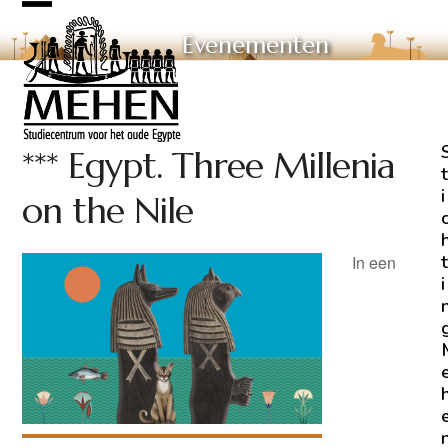
Skip
Open
Close
to
Evenementen
mobile
mobile
content
menu
menu
*** Egypt. Three Millenia
t
i
on the Nile
t
In een
i