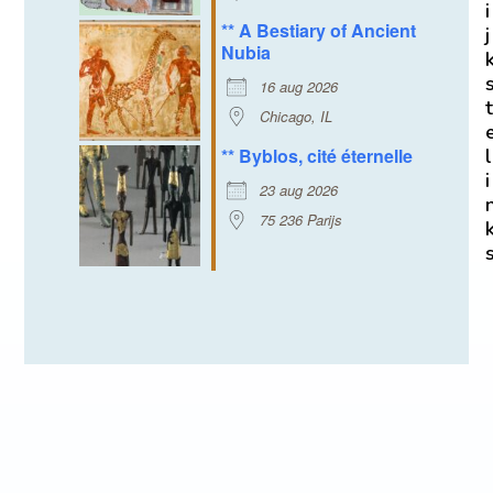
i
** A Bestiary of Ancient
j
Nubia
16 aug 2026
t
Chicago, IL
l
** Byblos, cité éternelle
i
23 aug 2026
75 236 Parijs