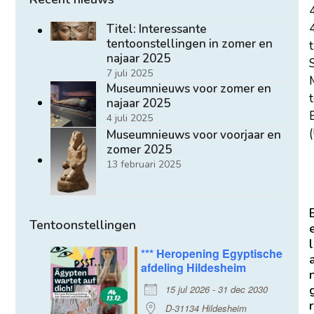
Titel: Interessante
tentoonstellingen in zomer en
t
najaar 2025
7 juli 2025
Museumnieuws voor zomer en
najaar 2025
E
4 juli 2025
(
Museumnieuws voor voorjaar en
zomer 2025
13 februari 2025
Tentoonstellingen
l
*** Heropening Egyptische
afdeling Hildesheim
15 jul 2026 - 31 dec 2030
r
D-31134 Hildesheim