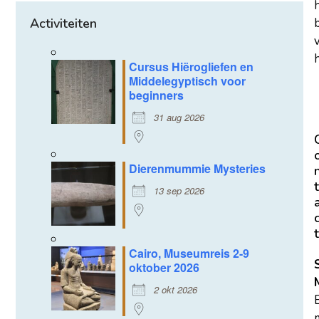
Activiteiten
h
Cursus Hiërogliefen en
Middelegyptisch voor
beginners
31 aug 2026
Dierenmummie Mysteries
t
13 sep 2026
t
Cairo, Museumreis 2-9
oktober 2026
2 okt 2026
m