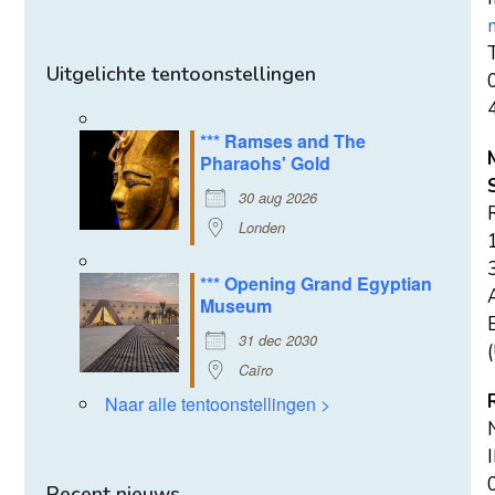
T
Uitgelichte tentoonstellingen
*** Ramses and The
Pharaohs' Gold
30 aug 2026
Londen
*** Opening Grand Egyptian
Museum
E
31 dec 2030
(
Caïro
Naar alle tentoonstellingen >
Recent nieuws