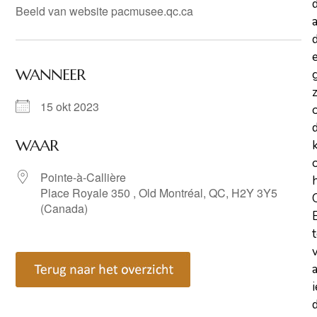
Beeld van website pacmusee.qc.ca
a
d
WANNEER
z
15 okt 2023
WAAR
Pointe-à-Callière
Place Royale 350 , Old Montréal, QC, H2Y 3Y5
(Canada)
d