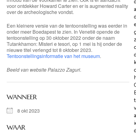
voor ontdekker Howard Carter en er is augmented reality
a
over de archeologische vondst.
d
Een kleinere versie van de tentoonstelling was eerder in
onder meer Boedapest te zien. In Venetië opende de
tentoonstelling op 30 oktober 2022 onder de naam
z
Tutankhamon: Misteri e tesori, op 1 mei is hij onder de
nieuwe titel verlengd tot 8 oktober 2023.
Tentoonstellingsinformatie van het museum
.
Beeld van website Palazzo Zaguri.
WANNEER
8 okt 2023
WAAR
d