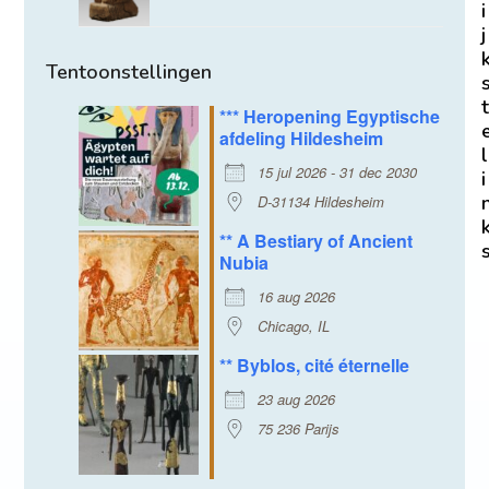
i
j
Tentoonstellingen
t
*** Heropening Egyptische
afdeling Hildesheim
l
15 jul 2026 - 31 dec 2030
i
D-31134 Hildesheim
** A Bestiary of Ancient
Nubia
16 aug 2026
Chicago, IL
** Byblos, cité éternelle
23 aug 2026
75 236 Parijs