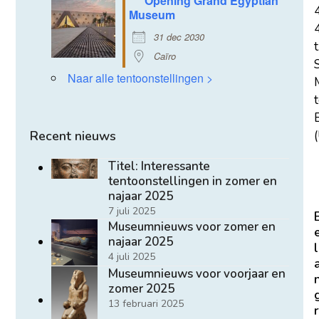
*** Opening Grand Egyptian
Museum
31 dec 2030
t
Caïro
Naar alle tentoonstellingen >
E
(
Recent nieuws
Titel: Interessante
tentoonstellingen in zomer en
najaar 2025
7 juli 2025
Museumnieuws voor zomer en
najaar 2025
l
4 juli 2025
Museumnieuws voor voorjaar en
zomer 2025
13 februari 2025
r