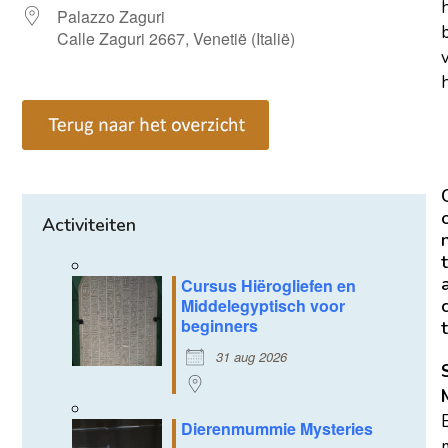
Palazzo Zaguri
Calle Zaguri 2667, Venetië (Italië)
h
Activiteiten
t
Cursus Hiërogliefen en
Middelegyptisch voor
beginners
t
31 aug 2026
Dierenmummie Mysteries
m