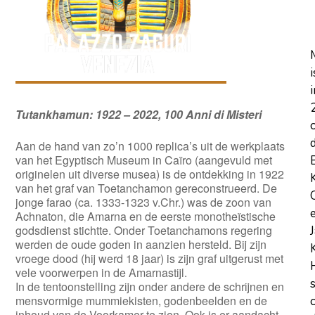
i
i
Tutankhamun: 1922 – 2022, 100 Anni di Misteri
Aan de hand van zo’n 1000 replica’s uit de werkplaats
van het Egyptisch Museum in Caïro (aangevuld met
originelen uit diverse musea) is de ontdekking in 1922
van het graf van Toetanchamon gereconstrueerd. De
jonge farao (ca. 1333-1323 v.Chr.) was de zoon van
Achnaton, die Amarna en de eerste monotheïstische
godsdienst stichtte. Onder Toetanchamons regering
werden de oude goden in aanzien hersteld. Bij zijn
vroege dood (hij werd 18 jaar) is zijn graf uitgerust met
vele voorwerpen in de Amarnastijl.
In de tentoonstelling zijn onder andere de schrijnen en
mensvormige mummiekisten, godenbeelden en de
inhoud van de Voorkamer te zien. Ook is er aandacht