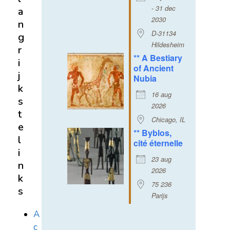
- 31 dec
a
2030
n
D-31134
g
Hildesheim
r
** A Bestiary
i
of Ancient
j
Nubia
k
16 aug
s
2026
t
Chicago, IL
e
** Byblos,
l
cité éternelle
i
23 aug
n
2026
k
75 236
s
Parijs
A
c