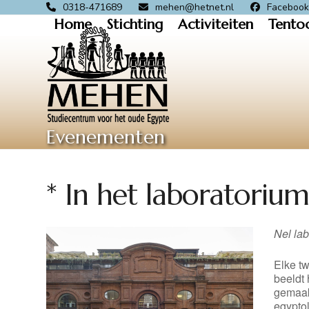
Skip
0318-471689
mehen@hetnet.nl
Faceboo
Home
Stichting
Activiteiten
Tento
to
content
Evenementen
* In het laboratoriu
Nel lab
Elke t
beeldt
gemaakt
egypto