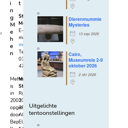
i
t
s
n
Stichting
g
Dierenmummie
Mehen
M
Mysteries
E-
e
r
13 sep 2026
mail:
h
mehen@hetnet.nl
e
Tel.:
n
Cairo,
0318-
Museumreis 2-9
oktober 2026
471689
2 okt 2026
Mehen
Mehen
is
Studiecentrum
in
Rijksstraatweg
2002
107A
Uitgelichte
opgericht
3921
tentoonstellingen
door
AC
Bep
Elst