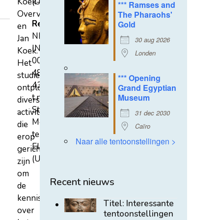
Koek-
(U)
*** Ramses and
Overvest
The Pharaohs'
Rekeningnummer
Gold
en
NL31
Jan
30 aug 2026
INGB
Koek.
Londen
0007
Het
4852
studiecentrum
*** Opening
43
ontplooit
Grand Egyptian
t.n.v.
Museum
diverse
Stichting
activiteiten
31 dec 2030
Mehen
die
Caïro
te
erop
Naar alle tentoonstellingen >
Elst
gericht
(U)
zijn
om
Recent nieuws
de
kennis
Titel: Interessante
over
tentoonstellingen