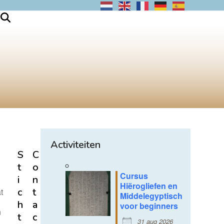
Activiteiten
S
C
t
o
Cursus
i
n
Hiërogliefen en
c
t
t
Middelegyptisch
h
a
voor beginners
n
t
c
31 aug 2026