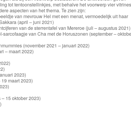
ing tot tentoonstellinkjes, met behalve het voorwerp vier vitrine
ere aspecten van het thema. Te zien zijn:
beeldje van mevrouw Hel met een menat, vermoedelijk uit haar
 Sakkara (april – juni 2021)
ntcijferen van de sterrentafel van Mereroe (juli – augustus 2021)
l-sarcofaagje van Cha met de Horuszonen (september – oktobe
erenmummies (november 2021 – januari 2022)
ari – maart 2022)
2022)
22)
januari 2023)
 – 19 maart 2023)
2023)
s – 15 oktober 2023)
)