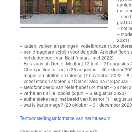
aanleid
met and
– een 
graf in
– het o
– mode
2021)
– katten, valken en palingen: votiefbronzen voor di
– een draagbare schrijn voor de godin Anoeket (febru
– het dodenboek van Baki (maart– mei 2022)
– Bes-vaas uit Deri el-Medina( 13 juni – 21 augustus 
– Champollion in Turijn (26 augustus – 30 oktober 20
– magie: amuletten en faience (7 november 2022 – 8 
– votief stenen stoelen uit Deir el-Medina (13 januari
– stelofoor beeld van Neferhebef (24 maart – 28 mei 
– verhalen uit Heliopolis (2 juni – 6 augustus 2023)
– authentieke nep: het beeld van Neshor (11 augustu
– wat is kartonnage? (20 oktober – 31 december 2023
Tentoonstellingsinformatie van het museum
Afbeelding van website Museo Egizio