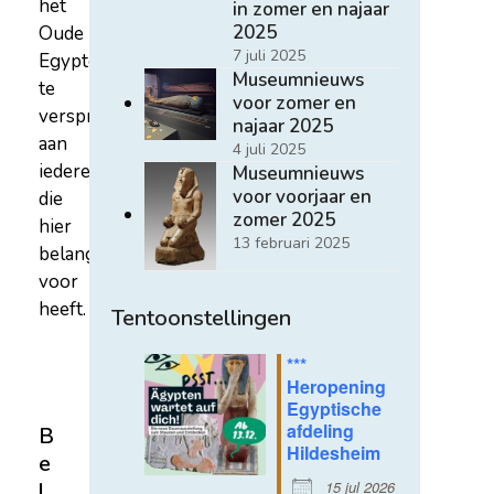
het
in zomer en najaar
2025
Oude
7 juli 2025
Egypte
Museumnieuws
te
voor zomer en
verspreiden
najaar 2025
aan
4 juli 2025
iedereen
Museumnieuws
voor voorjaar en
die
zomer 2025
hier
13 februari 2025
belangstelling
voor
heeft.
Tentoonstellingen
***
Heropening
Egyptische
afdeling
B
Hildesheim
e
15 jul 2026
l