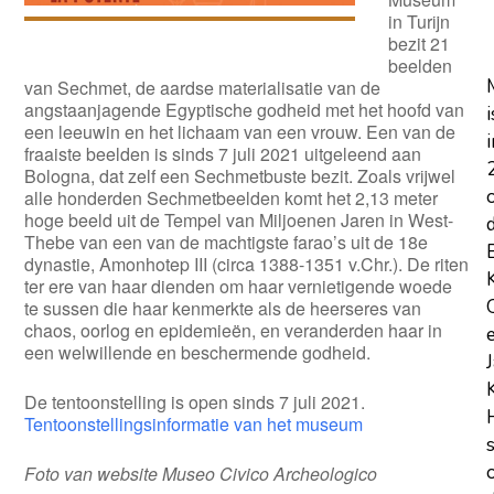
in Turijn
bezit 21
beelden
van Sechmet, de aardse materialisatie van de
angstaanjagende Egyptische godheid met het hoofd van
i
een leeuwin en het lichaam van een vrouw. Een van de
i
fraaiste beelden is sinds 7 juli 2021 uitgeleend aan
Bologna, dat zelf een Sechmetbuste bezit. Zoals vrijwel
alle honderden Sechmetbeelden komt het 2,13 meter
hoge beeld uit de Tempel van Miljoenen Jaren in West-
Thebe van een van de machtigste farao’s uit de 18e
dynastie, Amonhotep III (circa 1388-1351 v.Chr.). De riten
ter ere van haar dienden om haar vernietigende woede
te sussen die haar kenmerkte als de heerseres van
chaos, oorlog en epidemieën, en veranderden haar in
een welwillende en beschermende godheid.
De tentoonstelling is open sinds 7 juli 2021.
Tentoonstellingsinformatie van het museum
Foto van website Museo Civico Archeologico