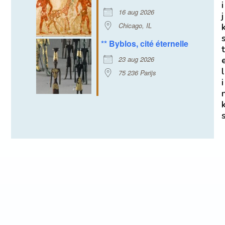
i
16 aug 2026
j
Chicago, IL
** Byblos, cité éternelle
t
23 aug 2026
l
75 236 Parijs
i