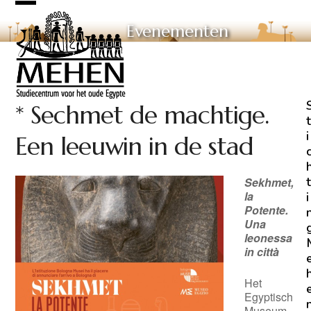
Skip
Open
Close
to
Evenementen
mobile
mobile
content
menu
menu
* Sechmet de machtige.
t
i
Een leeuwin in de stad
t
Sekhmet,
la
i
Potente.
Una
leonessa
in città
Het
Egyptisch
Museum