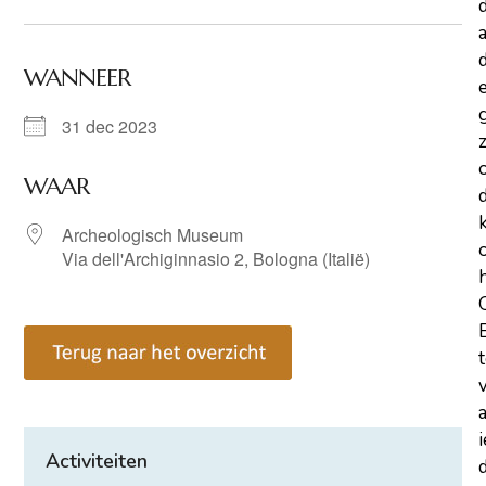
a
d
WANNEER
31 dec 2023
z
WAAR
Archeologisch Museum
Via dell'Archiginnasio 2, Bologna (Italië)
Activiteiten
d