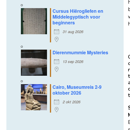
Cursus Hiërogliefen en
Middelegyptisch voor
beginners
h
31 aug 2026
Dierenmummie Mysteries
13 sep 2026
t
Cairo, Museumreis 2-9
oktober 2026
t
2 okt 2026
m