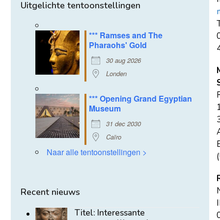
Uitgelichte tentoonstellingen
T
*** Ramses and The
Pharaohs' Gold
30 aug 2026
Londen
*** Opening Grand Egyptian
Museum
31 dec 2030
Caïro
E
Naar alle tentoonstellingen >
(
Recent nieuws
Titel: Interessante