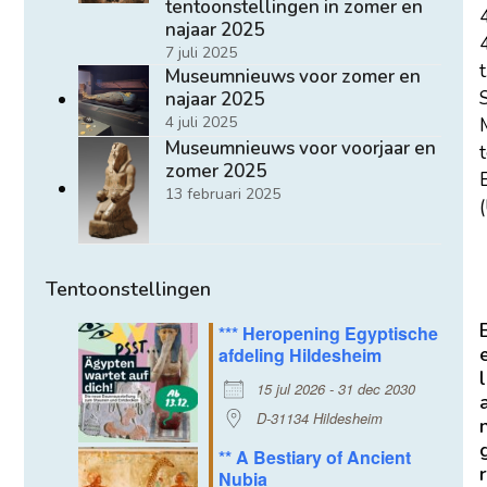
tentoonstellingen in zomer en
najaar 2025
7 juli 2025
t
Museumnieuws voor zomer en
najaar 2025
4 juli 2025
Museumnieuws voor voorjaar en
zomer 2025
E
13 februari 2025
(
Tentoonstellingen
*** Heropening Egyptische
afdeling Hildesheim
l
15 jul 2026 - 31 dec 2030
D-31134 Hildesheim
** A Bestiary of Ancient
r
Nubia