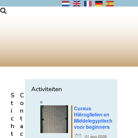
Activiteiten
S
C
t
o
Cursus
i
n
Hiërogliefen en
c
t
Middelegyptisch
h
a
voor beginners
t
c
31 aug 2026