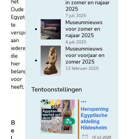
het
in zomer en najaar
2025
Oude
7 juli 2025
Egypte
Museumnieuws
te
voor zomer en
verspreiden
najaar 2025
aan
4 juli 2025
iedereen
Museumnieuws
voor voorjaar en
die
zomer 2025
hier
13 februari 2025
belangstelling
voor
heeft.
Tentoonstellingen
***
Heropening
Egyptische
afdeling
B
Hildesheim
e
15 jul 2026
l