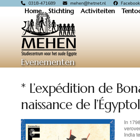
Skip
0318-471689
mehen@hetnet.nl
Faceboo
Home
Stichting
Activiteiten
Tento
to
content
Evenementen
* L’expédition de Bon
naissance de l’Égyptol
In 179
verove
India 