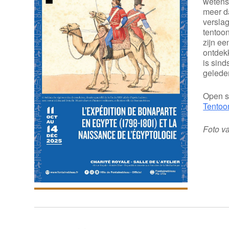
wetensc
meer d
versla
tentoo
zijn e
ontdek
is sind
gelede
Open s
Tentoo
Foto va