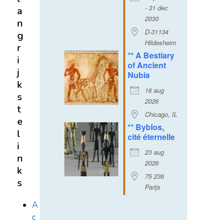
- 31 dec
a
2030
n
D-31134
g
Hildesheim
r
** A Bestiary
i
of Ancient
j
Nubia
k
16 aug
s
2026
t
Chicago, IL
e
** Byblos,
l
cité éternelle
i
23 aug
n
2026
k
75 236
s
Parijs
A
c