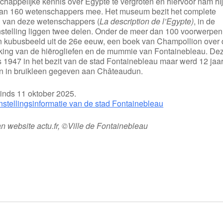
happelijke kennis over Egypte te vergroten en hiervoor nam hi
an 160 wetenschappers mee. Het museum bezit het complete
g van deze wetenschappers (
La description de l’Egypte)
, in de
nstelling liggen twee delen. Onder de meer dan 100 voorwerpen
en kubusbeeld uit de 26e eeuw, een boek van Champollion over
king van de hiërogliefen en de mummie van Fontainebleau. De
s 1947 in het bezit van de stad Fontainebleau maar werd 12 jaa
n in bruikleen gegeven aan Châteaudun.
inds 11 oktober 2025.
nstellingsinformatie van de stad Fontainebleau
n website actu.fr, ©Ville de Fontainebleau