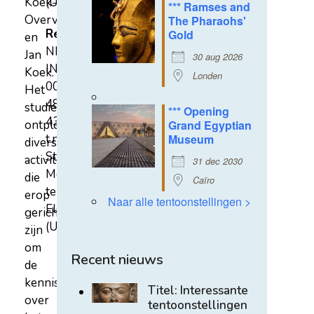
Koek-
(U)
*** Ramses and
Overvest
The Pharaohs'
Rekeningnummer
Gold
en
NL31
Jan
30 aug 2026
INGB
Koek.
Londen
0007
Het
4852
studiecentrum
*** Opening
43
ontplooit
Grand Egyptian
t.n.v.
Museum
diverse
Stichting
activiteiten
31 dec 2030
Mehen
die
Caïro
te
erop
Naar alle tentoonstellingen >
Elst
gericht
(U)
zijn
om
Recent nieuws
de
kennis
Titel: Interessante
over
tentoonstellingen