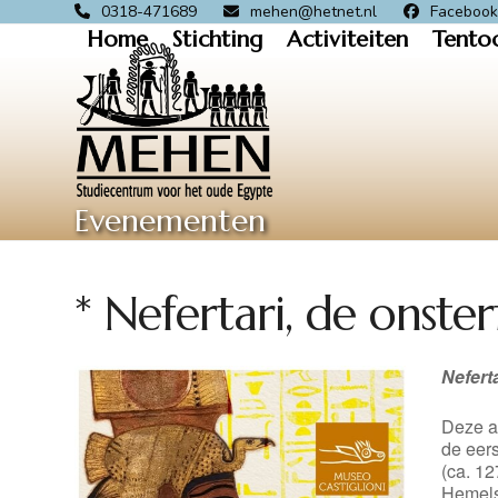
Skip
0318-471689
mehen@hetnet.nl
Faceboo
Home
Stichting
Activiteiten
Tento
to
content
Evenementen
* Nefertari, de onster
Neferta
Deze au
de eers
(ca. 12
Hemelse