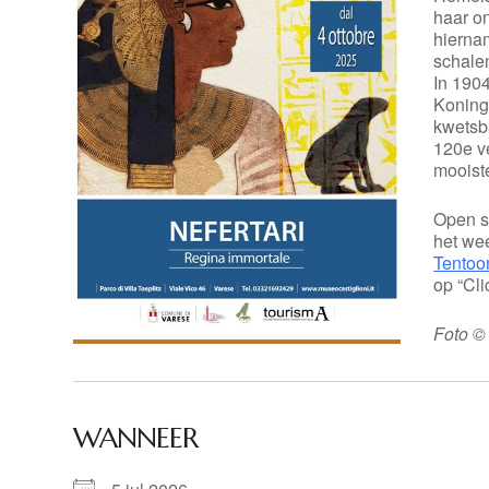
haar o
hiernam
schalen
In 1904
Koning
kwetsb
120e v
mooiste
Open s
het we
Tentoo
op “Cli
Foto ©
WANNEER