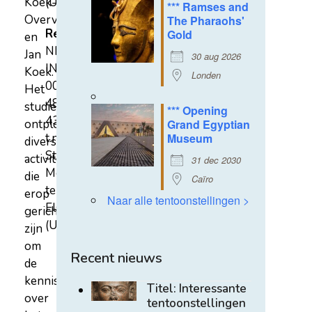
Koek-
(U)
*** Ramses and
Overvest
The Pharaohs'
Rekeningnummer
Gold
en
NL31
Jan
30 aug 2026
INGB
Koek.
Londen
0007
Het
4852
studiecentrum
*** Opening
43
ontplooit
Grand Egyptian
t.n.v.
Museum
diverse
Stichting
activiteiten
31 dec 2030
Mehen
die
Caïro
te
erop
Naar alle tentoonstellingen >
Elst
gericht
(U)
zijn
om
Recent nieuws
de
kennis
Titel: Interessante
over
tentoonstellingen