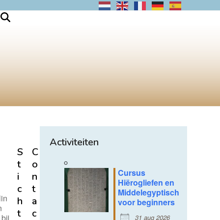
Activiteiten
S
C
t
o
Cursus
i
n
Hiërogliefen en
c
t
n
Middelegyptisch
lin
h
a
voor beginners
n
t
c
bij
31 aug 2026