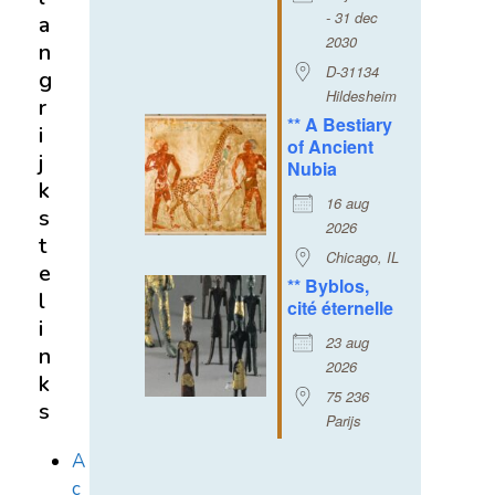
- 31 dec
a
2030
n
D-31134
g
Hildesheim
r
** A Bestiary
i
of Ancient
j
Nubia
k
16 aug
s
2026
t
Chicago, IL
e
** Byblos,
l
cité éternelle
i
23 aug
n
2026
k
75 236
s
Parijs
A
c