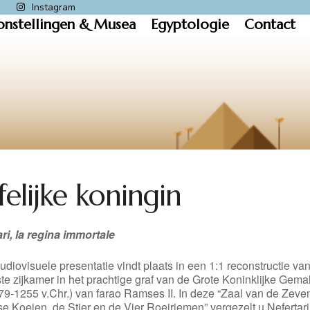
k
Instagram
onstellingen & Musea
Egyptologie
Contact
felijke koningin
ri, la regina immortale
diovisuele presentatie vindt plaats in een 1:1 reconstructie va
te zijkamer in het prachtige graf van de Grote Koninklijke Gema
79-1255 v.Chr.) van farao Ramses II. In deze “Zaal van de Zeve
 Koeien, de Stier en de Vier Roeiriemen” vergezelt u Nefertari 