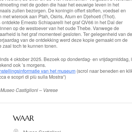
ntmoeting met de goden die haar het eeuwige leven in het
aals zullen bezorgen. De koningin offert stoffen, voedsel en
 met wierook aan Ptah, Osiris, Atum en Djehoeti (Thot).
 ontdekte Ernesto Schiaparelli het graf QV66 in het Dal der
innen op de westoever van het oude Thebe. Vanwege de
aarheid is het graf momenteel gesloten. Ter gelegenheid van d
erjaardag van de ontdekking werd deze kopie gemaakt om de
 zaal toch te kunnen tonen.
inds 4 oktober 2025. Bezoek op donderdag- en vrijdagmiddag, 
ekend ook ’s morgens.
nstellingsinformatie van het museum
(scrol naar beneden en kli
cca e scopri di più sulla Mostra”)
 Museo Castiglioni – Varese
WAAR