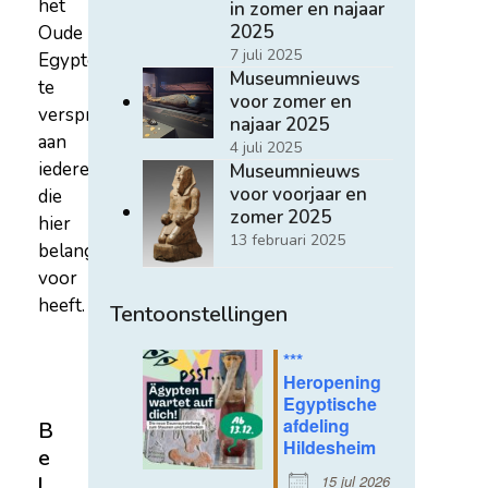
het
in zomer en najaar
2025
Oude
7 juli 2025
Egypte
Museumnieuws
te
voor zomer en
verspreiden
najaar 2025
aan
4 juli 2025
iedereen
Museumnieuws
voor voorjaar en
die
zomer 2025
hier
13 februari 2025
belangstelling
voor
heeft.
Tentoonstellingen
***
Heropening
Egyptische
afdeling
B
Hildesheim
e
15 jul 2026
l