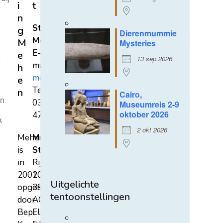
i
t
n
Stichting
g
Dierenmummie
Mehen
M
Mysteries
E-
e
e
13 sep 2026
mail:
h
mehen@hetnet.nl
e
Tel.:
n
Cairo,
in
0318-
Museumreis 2-9
oktober 2026
471689
k
2 okt 2026
Mehen
Mehen
is
Studiecentrum
in
Rijksstraatweg
2002
107A
Uitgelichte
opgericht
3921
tentoonstellingen
door
AC
Bep
Elst