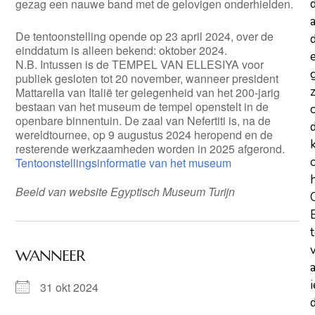
gezag een nauwe band met de gelovigen onderhielden.
a
De tentoonstelling
opende op 23 april 2024
, over de
d
einddatum is alleen bekend: oktober 2024.
N.B. Intussen is de TEMPEL VAN ELLESIYA voor
publiek gesloten tot 20 november, wanneer president
z
Mattarella van Italië
ter gelegenheid van het 200-jarig
bestaan van het museum
de tempel openstelt in de
openbare binnentuin. De zaal van Nefertiti is, na de
wereldtournee, op 9 augustus 2024 heropend en de
resterende werkzaamheden worden in 2025 afgerond.
Tentoonstellingsinformatie van het museum
Beeld van website Egyptisch Museum Turijn
WANNEER
31 okt 2024
d