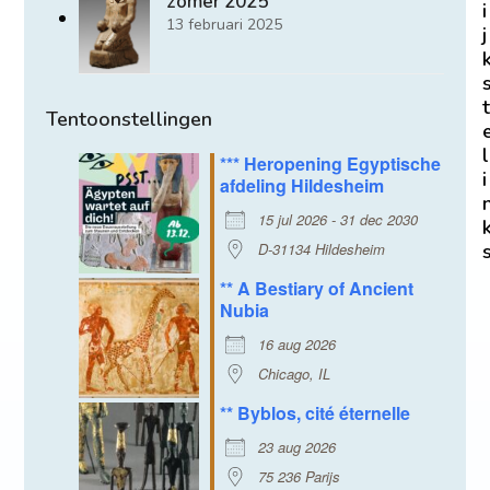
zomer 2025
i
13 februari 2025
j
t
Tentoonstellingen
l
*** Heropening Egyptische
i
afdeling Hildesheim
15 jul 2026 - 31 dec 2030
D-31134 Hildesheim
** A Bestiary of Ancient
Nubia
16 aug 2026
Chicago, IL
** Byblos, cité éternelle
23 aug 2026
75 236 Parijs