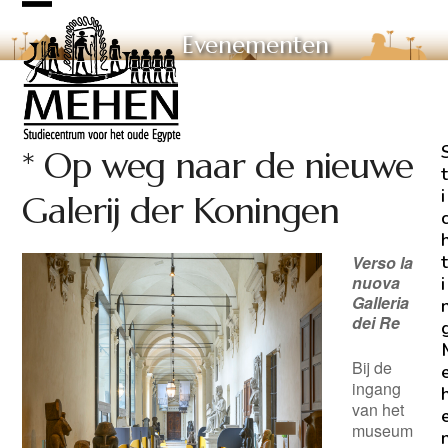
Skip
Open
Close
to
Evenementen
mobile
mobile
content
menu
menu
* Op weg naar de nieuwe
t
i
Galerij der Koningen
t
Verso la
nuova
i
Galleria
dei Re
Bij
de
ingang
van het
m
useum