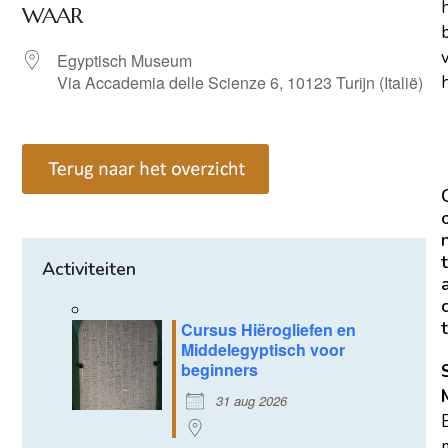
WAAR
Egyptisch Museum
Via Accademia delle Scienze 6, 10123 Turijn (Italië)
h
t
Activiteiten
t
Cursus Hiërogliefen en
Middelegyptisch voor
beginners
31 aug 2026
m