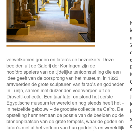
i
i
verwelkomen goden en farao’s
de
bezoekers
.
De
ze
beelden
uit
de Galerij der Koningen
zijn de
hoofdrolspelers
van
de
tijdelijke tentoonstelling die
een
idee
geeft van de oorsprong van het
m
useum
. In 1823
arriveerden
de grote sculpturen van farao’s en godheden
in Turijn
, samen met duizenden voorwerpen uit de
Drovetti-collectie. Een jaar later ontstond het eerste
Egyptische museum ter wereld
en nog steeds heeft het –
in hetzelfde gebouw – de grootste collectie na Caïro
.
De
opstelling herinnert aan de positie van de beelden op de
binnenplaatsen van de grote tempels
, waar de goden en
farao’s met al het vertoon van hun goddelijk en wereldlijk