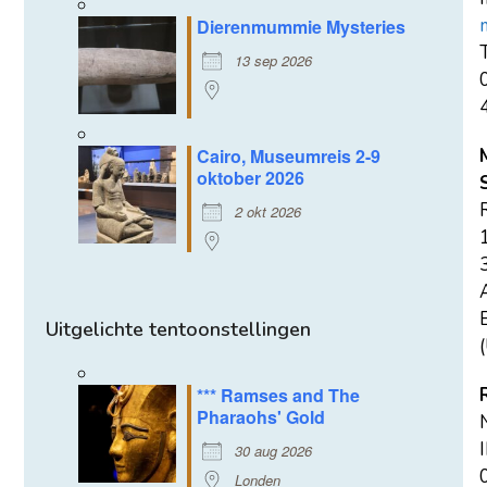
Dierenmummie Mysteries
T
13 sep 2026
Cairo, Museumreis 2-9
oktober 2026
2 okt 2026
E
Uitgelichte tentoonstellingen
(
*** Ramses and The
Pharaohs' Gold
30 aug 2026
Londen