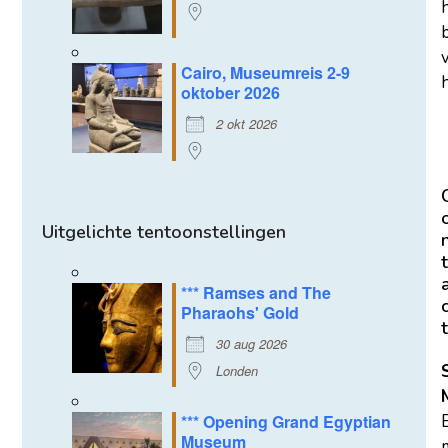
Cairo, Museumreis 2-9
h
oktober 2026
2 okt 2026
Uitgelichte tentoonstellingen
t
*** Ramses and The
Pharaohs' Gold
t
30 aug 2026
Londen
*** Opening Grand Egyptian
Museum
m