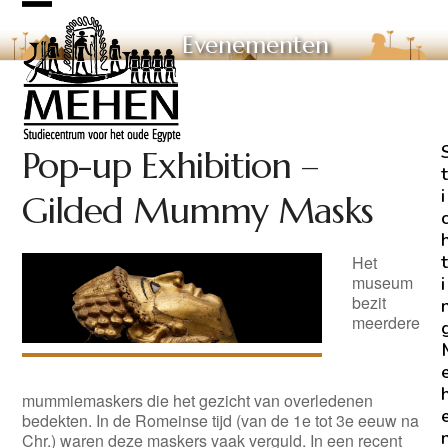
Skip
Open
Close
to
Evenementen
mobile
mobile
content
menu
menu
Pop-up Exhibition –
t
i
Gilded Mummy Masks
t
Het
museum
i
bezit
meerdere
mummiemaskers die het gezicht van overledenen
bedekten. In de Romeinse tijd (van de 1e tot 3e eeuw na
Chr.) waren deze maskers vaak verguld. In een recent