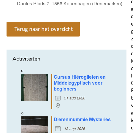
Dantes Plads 7, 1556 Kopenhagen (Denemarken)
a
d
z
Activiteiten
Cursus Hiërogliefen en
Middelegyptisch voor
beginners
31 aug 2026
Dierenmummie Mysteries
d
13 sep 2026