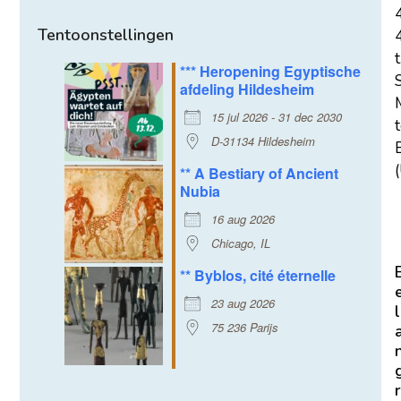
Tentoonstellingen
t
*** Heropening Egyptische
afdeling Hildesheim
15 jul 2026 - 31 dec 2030
D-31134 Hildesheim
E
(
** A Bestiary of Ancient
Nubia
16 aug 2026
Chicago, IL
** Byblos, cité éternelle
23 aug 2026
l
75 236 Parijs
r