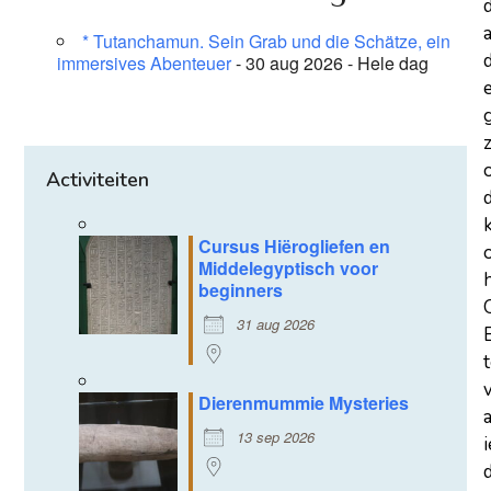
a
* Tutanchamun. Sein Grab und die Schätze, ein
d
immersives Abenteuer
- 30 aug 2026 - Hele dag
z
Activiteiten
Cursus Hiërogliefen en
Middelegyptisch voor
beginners
31 aug 2026
Dierenmummie Mysteries
13 sep 2026
d