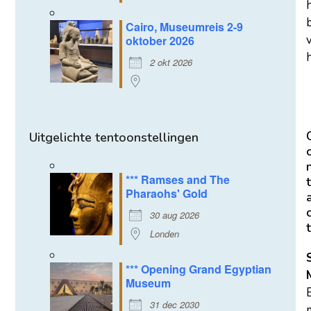
Cairo, Museumreis 2-9
oktober 2026
h
2 okt 2026
Uitgelichte tentoonstellingen
*** Ramses and The
t
Pharaohs' Gold
30 aug 2026
t
Londen
*** Opening Grand Egyptian
Museum
31 dec 2030
m