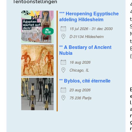
Tentoonstellingen
*** Heropening Egyptische
afdeling Hildesheim
t
15 jul 2026 - 31 dec 2030
D-31134 Hildesheim
** A Bestiary of Ancient
E
Nubia
(
16 aug 2026
Chicago, IL
** Byblos, cité éternelle
23 aug 2026
75 236 Parijs
l
r