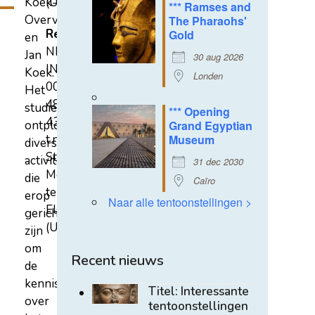
Koek-
(U)
*** Ramses and
Overvest
The Pharaohs'
Rekeningnummer
Gold
en
NL31
Jan
30 aug 2026
INGB
Koek.
Londen
0007
Het
4852
studiecentrum
*** Opening
43
ontplooit
Grand Egyptian
t.n.v.
Museum
diverse
Stichting
activiteiten
31 dec 2030
Mehen
die
Caïro
te
erop
Naar alle tentoonstellingen >
Elst
gericht
(U)
zijn
om
Recent nieuws
de
kennis
Titel: Interessante
over
tentoonstellingen