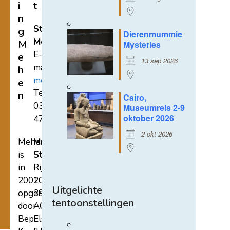
i
t
n
Stichting
g
Dierenmummie
Mehen
M
Mysteries
E-
e
13 sep 2026
mail:
h
mehen@hetnet.nl
e
Tel.:
n
Cairo,
0318-
Museumreis 2-9
oktober 2026
471689
2 okt 2026
Mehen
Mehen
is
Studiecentrum
in
Rijksstraatweg
2002
107A
Uitgelichte
opgericht
3921
tentoonstellingen
door
AC
Bep
Elst