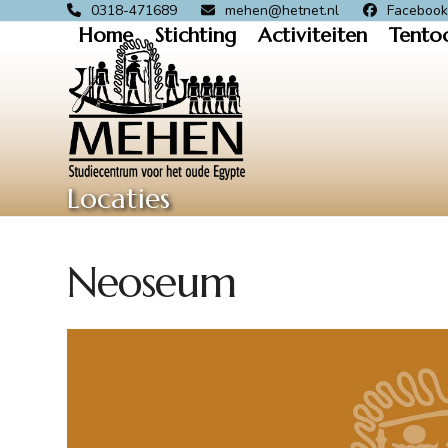
Skip
0318-471689
mehen@hetnet.nl
Faceboo
Home
Stichting
Activiteiten
Tento
to
content
Locaties
Neoseum