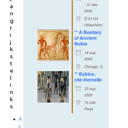
- 31 dec
a
2030
n
D-31134
g
Hildesheim
r
** A Bestiary
i
of Ancient
j
Nubia
k
16 aug
s
2026
t
Chicago, IL
e
** Byblos,
l
cité éternelle
i
23 aug
n
2026
k
75 236
s
Parijs
A
c