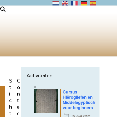
Activiteiten
S
C
t
o
Cursus
i
n
Hiërogliefen en
c
t
Middelegyptisch
h
a
voor beginners
t
c
31 aug 2026