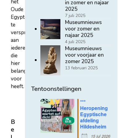
het
in zomer en najaar
2025
Oude
7 juli 2025
Egypte
Museumnieuws
te
voor zomer en
verspreiden
najaar 2025
aan
4 juli 2025
iedereen
Museumnieuws
voor voorjaar en
die
zomer 2025
hier
13 februari 2025
belangstelling
voor
heeft.
Tentoonstellingen
***
Heropening
Egyptische
afdeling
B
Hildesheim
e
15 jul 2026
l