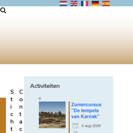
Activiteiten
S
C
t
o
Zomercursus
i
n
"De tempels
c
t
van Karnak"
h
a
6 aug 2026
t
c