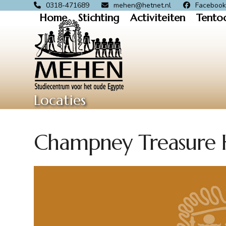
Skip
0318-471689
mehen@hetnet.nl
Faceboo
Home
Stichting
Activiteiten
Tento
to
content
Locaties
Champney Treasure 