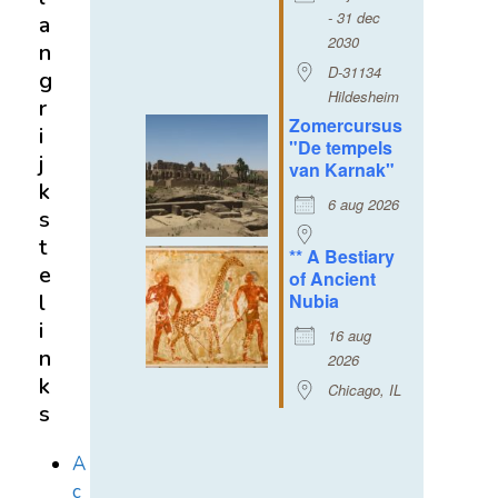
- 31 dec
a
2030
n
D-31134
g
Hildesheim
r
Zomercursus
i
"De tempels
j
van Karnak"
k
6 aug 2026
s
t
** A Bestiary
e
of Ancient
Nubia
l
i
16 aug
n
2026
k
Chicago, IL
s
A
c