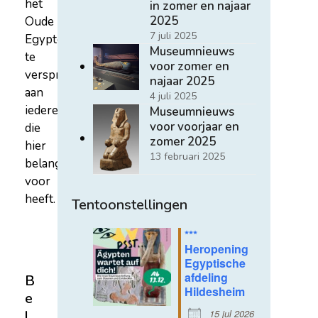
het
in zomer en najaar
2025
Oude
7 juli 2025
Egypte
Museumnieuws
te
voor zomer en
verspreiden
najaar 2025
aan
4 juli 2025
iedereen
Museumnieuws
voor voorjaar en
die
zomer 2025
hier
13 februari 2025
belangstelling
voor
heeft.
Tentoonstellingen
***
Heropening
Egyptische
afdeling
B
Hildesheim
e
15 jul 2026
l