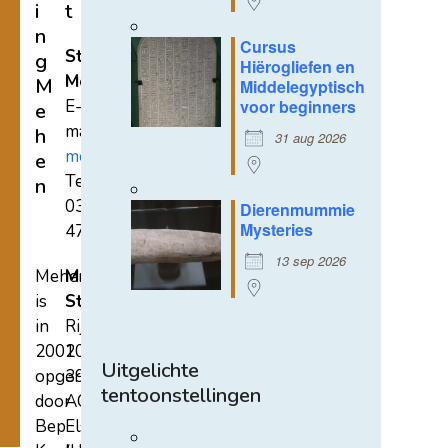
i
t
n
Cursus
Stichting
g
Hiërogliefen en
Mehen
M
Middelegyptisch
E-
voor beginners
e
mail:
h
31 aug 2026
mehen@hetnet.nl
e
Tel.:
n
0318-
Dierenmummie
Mysteries
471689
13 sep 2026
Mehen
Mehen
is
Studiecentrum
in
Rijksstraatweg
2002
107A
Uitgelichte
opgericht
3921
tentoonstellingen
door
AC
Bep
Elst