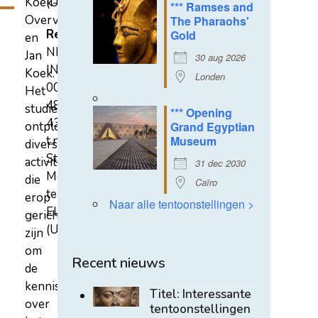
Koek-
(U)
*** Ramses and
Overvest
The Pharaohs'
Rekeningnummer
Gold
en
NL31
Jan
30 aug 2026
INGB
Koek.
Londen
0007
Het
4852
studiecentrum
*** Opening
43
ontplooit
Grand Egyptian
t.n.v.
Museum
diverse
Stichting
activiteiten
31 dec 2030
Mehen
die
Caïro
te
erop
Naar alle tentoonstellingen >
Elst
gericht
(U)
zijn
om
Recent nieuws
de
kennis
Titel: Interessante
over
tentoonstellingen