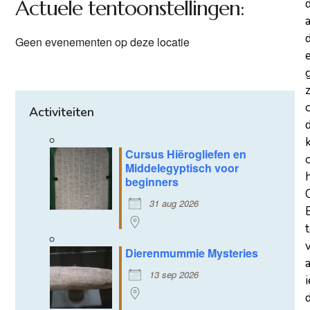
Actuele tentoonstellingen:
a
d
Geen evenementen op deze locatie
z
Activiteiten
Cursus Hiërogliefen en
Middelegyptisch voor
beginners
31 aug 2026
Dierenmummie Mysteries
13 sep 2026
d