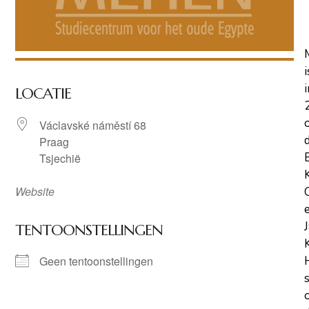
i
i
LOCATIE
Václavské náměstí 68
Praag
Tsjechië
Website
TENTOONSTELLINGEN
Geen tentoonstellingen