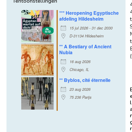
Tentoonstellingen
*** Heropening Egyptische
afdeling Hildesheim
t
15 jul 2026 - 31 dec 2030
D-31134 Hildesheim
** A Bestiary of Ancient
E
Nubia
(
16 aug 2026
Chicago, IL
** Byblos, cité éternelle
23 aug 2026
75 236 Parijs
l
r