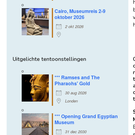
Cairo, Museumreis 2-9
oktober 2026
h
2 okt 2026
Uitgelichte tentoonstellingen
*** Ramses and The
t
Pharaohs' Gold
30 aug 2026
t
Londen
*** Opening Grand Egyptian
Museum
31 dec 2030
m