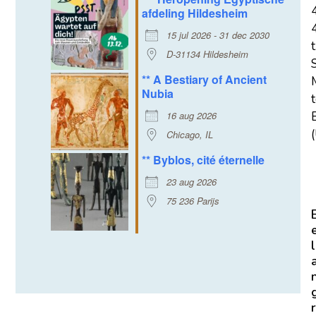
afdeling Hildesheim
15 jul 2026 - 31 dec 2030
t
D-31134 Hildesheim
** A Bestiary of Ancient
Nubia
16 aug 2026
E
(
Chicago, IL
** Byblos, cité éternelle
23 aug 2026
75 236 Parijs
l
r