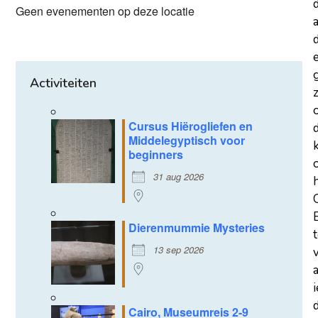
Geen evenementen op deze locatie
a
d
Activiteiten
z
Cursus Hiërogliefen en
Middelegyptisch voor
beginners
31 aug 2026
Dierenmummie Mysteries
13 sep 2026
d
Cairo, Museumreis 2-9