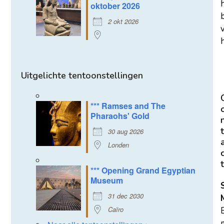
oktober 2026
2 okt 2026
h
Uitgelichte tentoonstellingen
*** Ramses and The
Pharaohs' Gold
t
30 aug 2026
Londen
t
*** Opening Grand Egyptian
Museum
31 dec 2030
Caïro
m